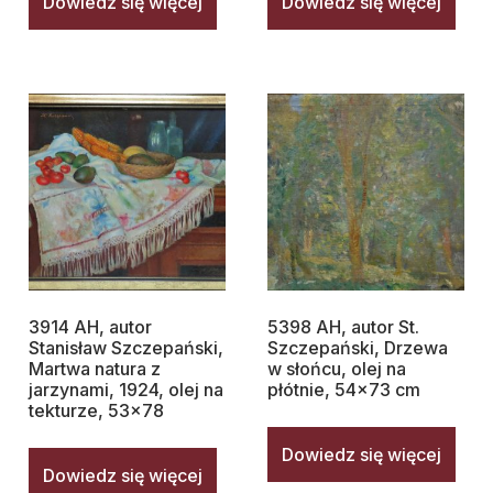
Dowiedz się więcej
Dowiedz się więcej
3914 AH, autor
5398 AH, autor St.
Stanisław Szczepański,
Szczepański, Drzewa
Martwa natura z
w słońcu, olej na
jarzynami, 1924, olej na
płótnie, 54×73 cm
tekturze, 53×78
Dowiedz się więcej
Dowiedz się więcej