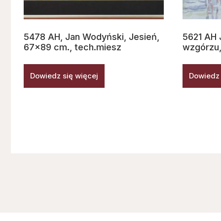
5478 AH, Jan Wodyński, Jesień,
5621 AH 
67×89 cm., tech.miesz
wzgórzu,
Dowiedz się więcej
Dowiedz 