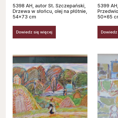
5398 AH, autor St. Szczepański,
5399 AH,
Drzewa w słońcu, olej na płótnie,
Przedwioś
54×73 cm
50×65 c
Dowiedz się więcej
Dowiedz 