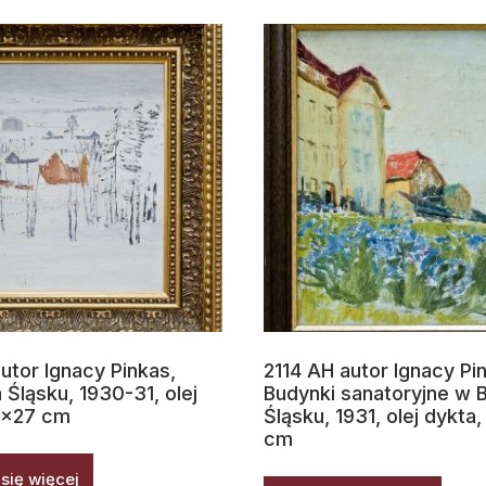
utor Ignacy Pinkas,
2114 AH autor Ignacy Pi
 Śląsku, 1930-31, olej
Budynki sanatoryjne w B
2×27 cm
Śląsku, 1931, olej dykta
cm
się więcej