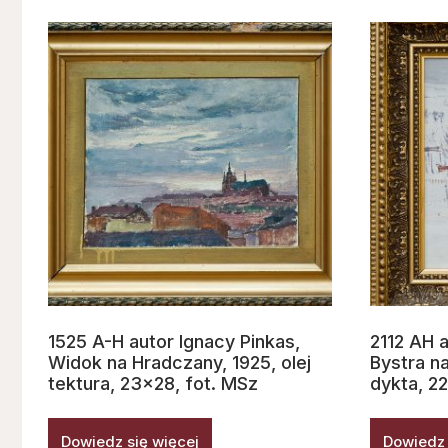
1525 A-H autor Ignacy Pinkas,
2112 AH a
Widok na Hradczany, 1925, olej
Bystra na
tektura, 23×28, fot. MSz
dykta, 2
Dowiedz się więcej
Dowiedz 