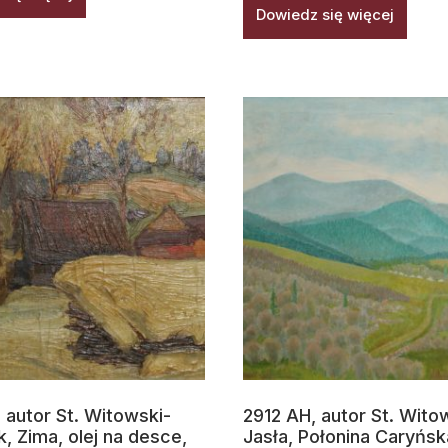
Dowiedz się więcej
 autor St. Witowski-
2912 AH, autor St. Wito
k, Zima, olej na desce,
Jasła, Połonina Caryńsk