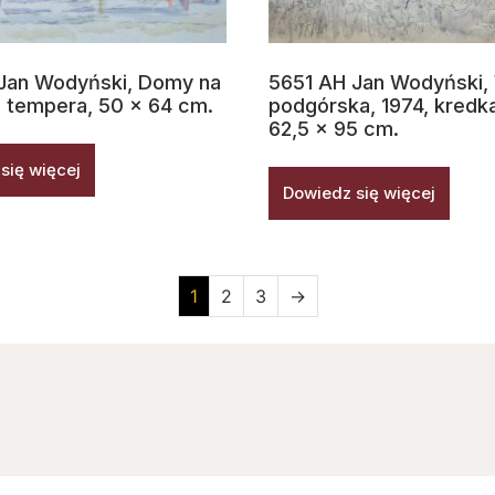
Jan Wodyński, Domy na
5651 AH Jan Wodyński,
 tempera, 50 x 64 cm.
podgórska, 1974, kredka
62,5 x 95 cm.
się więcej
Dowiedz się więcej
1
2
3
→