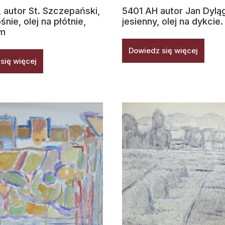
 autor St. Szczepański,
5401 AH autor Jan Dyląg
nie, olej na płótnie,
jesienny, olej na dykcie.
m
Dowiedz się więcej
się więcej