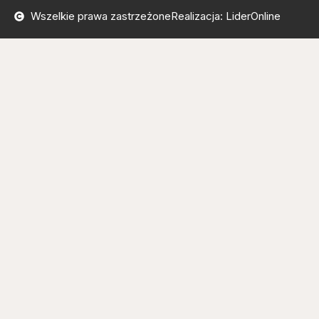
Wszelkie prawa zastrzeżone
Realizacja: LiderOnline