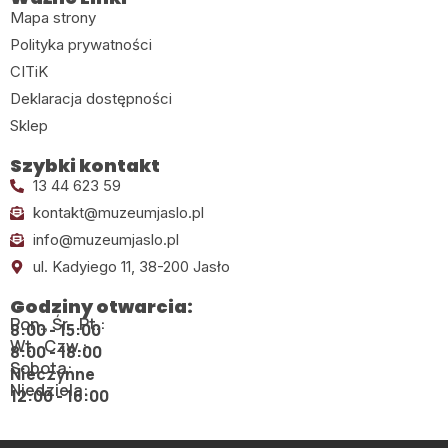
Mapa strony
Polityka prywatności
CITiK
Deklaracja dostępności
Sklep
Szybki kontakt
13 44 623 59
kontakt@muzeumjaslo.pl
info@muzeumjaslo.pl
ul. Kadyiego 11, 38-200 Jasło
Godziny otwarcia:
Pon., Śr., Pt.:
8:00 - 15:00
Wt., Czw.:
8:00 - 18:00
Sobota:
Nieczynne
Niedziela:
12:00 - 16:00