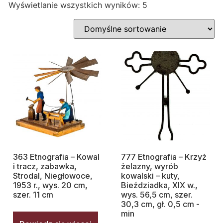
Wyświetlanie wszystkich wyników: 5
363 Etnografia – Kowal
777 Etnografia – Krzyż
i tracz, zabawka,
żelazny, wyrób
Strodal, Niegłowoce,
kowalski – kuty,
1953 r., wys. 20 cm,
Bieździadka, XIX w.,
szer. 11 cm
wys. 56,5 cm, szer.
30,3 cm, gł. 0,5 cm -
min