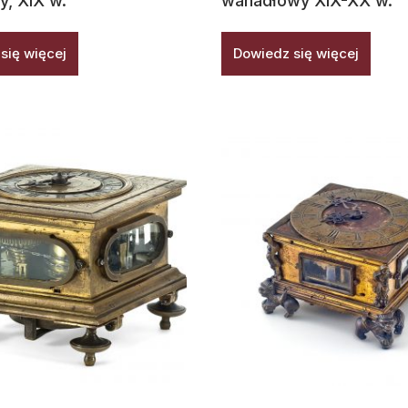
y, XIX w.
wahadłowy XIX-XX w.
się więcej
Dowiedz się więcej