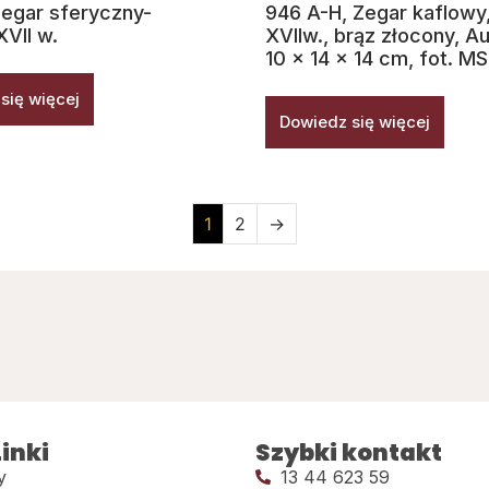
egar sferyczny-
946 A-H, Zegar kaflowy, 
XVII w.
XVIIw., brąz złocony, A
10 x 14 x 14 cm, fot. MS
się więcej
Dowiedz się więcej
1
2
→
inki
Szybki kontakt
y
13 44 623 59