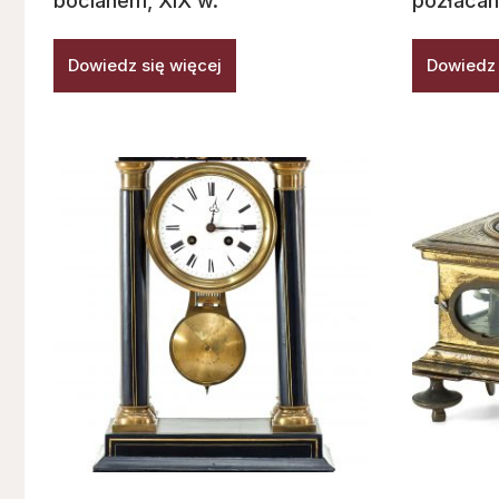
bocianem, XIX w.
pozłacan
Dowiedz się więcej
Dowiedz 