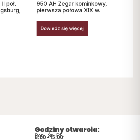
II poł.
950 AH Zegar kominkowy,
ugsburg,
pierwsza połowa XIX w.
Dowiedz się więcej
Godziny otwarcia:
Pon., Śr., Pt.:
8:00 - 15:00