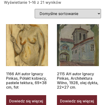
Wyświetlanie 1–16 z 21 wyników
1166 AH autor Ignacy
2115 AH autor Ignacy
Pinkas, Półakt kobiecy,
Pinkas, Architektura
pastele tektura, 69×38
Wilno, 1928, olej dykta,
cm, fot
22×27 cm.
Dowiedz się więcej
Dowiedz się więcej