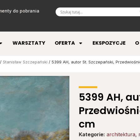
enty do pobrania
WARSZTATY
OFERTA
EKSPOZYCJE
O
/
Stanisław Szczepański
/ 5399 AH, autor St. Szczepański, Przedwiośnie
5399 AH, aut
Przedwiośnie
cm
Kategorie:
architektura
,