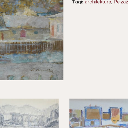
Tagi:
architektura
,
Pejza