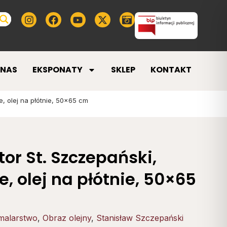
 NAS
EKSPONATY
SKLEP
KONTAKT
, olej na płótnie, 50×65 cm
or St. Szczepański,
, olej na płótnie, 50×65
malarstwo
,
Obraz olejny
,
Stanisław Szczepański