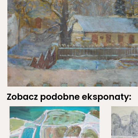
Zobacz podobne eksponaty: