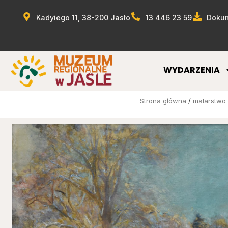
Kadyiego 11, 38-200 Jasło
13 446 23 59
Dokum
WYDARZENIA
Strona główna
/
malarstwo