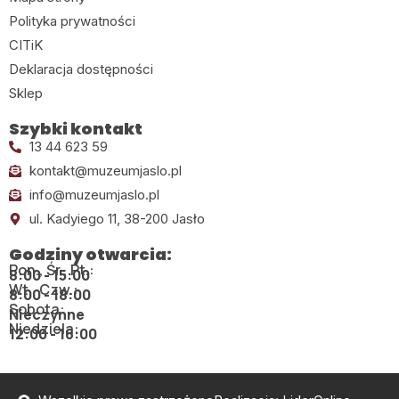
Polityka prywatności
CITiK
Deklaracja dostępności
Sklep
Szybki kontakt
13 44 623 59
kontakt@muzeumjaslo.pl
info@muzeumjaslo.pl
ul. Kadyiego 11, 38-200 Jasło
Godziny otwarcia:
Pon., Śr., Pt.:
8:00 - 15:00
Wt., Czw.:
8:00 - 18:00
Sobota:
Nieczynne
Niedziela:
12:00 - 16:00