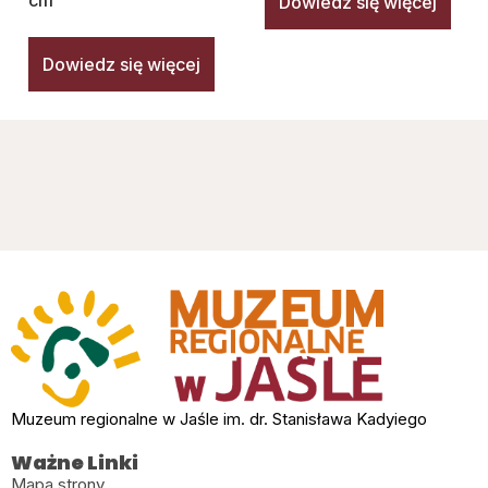
cm
Dowiedz się więcej
Dowiedz się więcej
Muzeum regionalne w Jaśle im. dr. Stanisława Kadyiego
Ważne Linki
Mapa strony