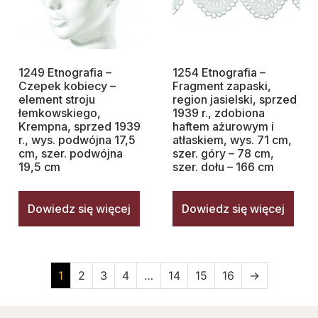
1249 Etnografia –
1254 Etnografia –
Czepek kobiecy –
Fragment zapaski,
element stroju
region jasielski, sprzed
łemkowskiego,
1939 r., zdobiona
Krempna, sprzed 1939
haftem ażurowym i
r., wys. podwójna 17,5
atłaskiem, wys. 71 cm,
cm, szer. podwójna
szer. góry – 78 cm,
19,5 cm
szer. dołu – 166 cm
Dowiedz się więcej
Dowiedz się więcej
1
2
3
4
…
14
15
16
→