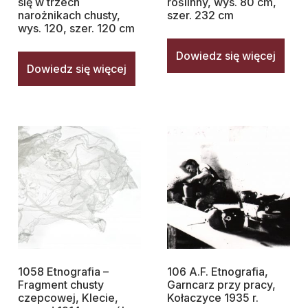
się w trzech
roślinny, wys. 80 cm,
narożnikach chusty,
szer. 232 cm
wys. 120, szer. 120 cm
Dowiedz się więcej
Dowiedz się więcej
1058 Etnografia –
106 A.F. Etnografia,
Fragment chusty
Garncarz przy pracy,
czepcowej, Klecie,
Kołaczyce 1935 r.