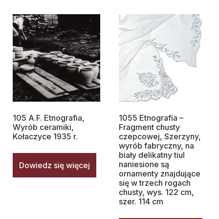
105 A.F. Etnografia,
1055 Etnografia –
Wyrób ceramiki,
Fragment chusty
Kołaczyce 1935 r.
czepcowej, Szerzyny,
wyrób fabryczny, na
biały delikatny tiul
naniesione są
Dowiedz się więcej
ornamenty znajdujące
się w trzech rogach
chusty, wys. 122 cm,
szer. 114 cm