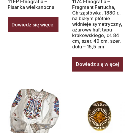
11 EP Etnografia –
1174 Etnografia –
Pisanka wielkanocna
Fragment Fartucha,
Chrząstówka, 1880 r.,
na białym płótnie
widnieje symetryczny,
Dowiedz się więcej
ażurowy haft typu
krakowskiego, dł. 84
cm, szer. 49 cm, szer.
dołu – 15,5 cm
Dowiedz się więcej