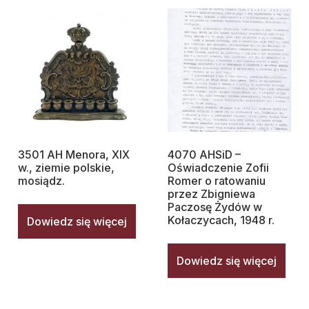
3501 AH Menora, XIX
4070 AHSiD –
w., ziemie polskie,
Oświadczenie Zofii
mosiądz.
Romer o ratowaniu
przez Zbigniewa
Paczosę Żydów w
Kołaczycach, 1948 r.
Dowiedz się więcej
Dowiedz się więcej