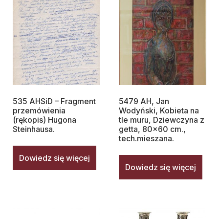
535 AHSiD – Fragment
5479 AH, Jan
przemówienia
Wodyński, Kobieta na
(rękopis) Hugona
tle muru, Dziewczyna z
Steinhausa.
getta, 80×60 cm.,
tech.mieszana.
Dowiedz się więcej
Dowiedz się więcej