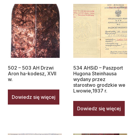
502 – 503 AH Drzwi
534 AHSiD – Paszport
Aron ha-kodesz, XVII
Hugona Steinhausa
w.
wydany przez
starostwo grodzkie we
Lwowie,1937 r.
Dowiedz się więcej
Dowiedz się więcej