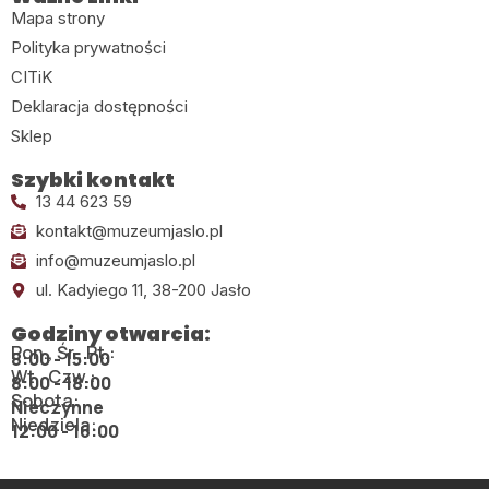
Mapa strony
Polityka prywatności
CITiK
Deklaracja dostępności
Sklep
Szybki kontakt
13 44 623 59
kontakt@muzeumjaslo.pl
info@muzeumjaslo.pl
ul. Kadyiego 11, 38-200 Jasło
Godziny otwarcia:
Pon., Śr., Pt.:
8:00 - 15:00
Wt., Czw.:
8:00 - 18:00
Sobota:
Nieczynne
Niedziela:
12:00 - 16:00