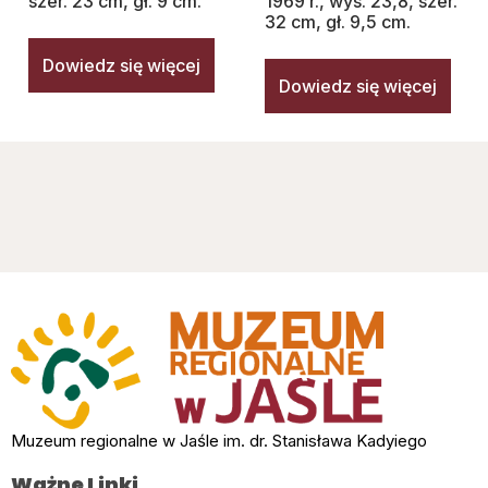
szer. 23 cm, gł. 9 cm.
1969 r., wys. 23,8, szer.
32 cm, gł. 9,5 cm.
Dowiedz się więcej
Dowiedz się więcej
Muzeum regionalne w Jaśle im. dr. Stanisława Kadyiego
Ważne Linki