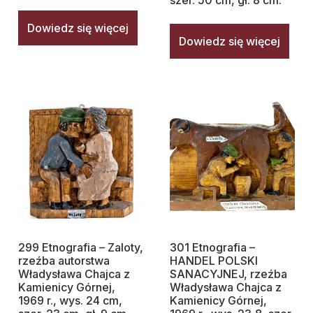
szer. 50 cm, gł. 8 cm.
Dowiedz się więcej
Dowiedz się więcej
299 Etnografia – Zaloty,
301 Etnografia –
rzeźba autorstwa
HANDEL POLSKI
Władysława Chajca z
SANACYJNEJ, rzeźba
Kamienicy Górnej,
Władysława Chajca z
1969 r., wys. 24 cm,
Kamienicy Górnej,