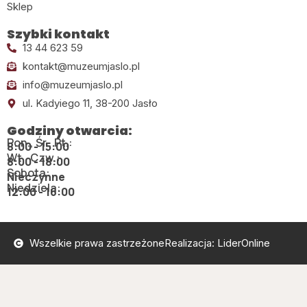
Sklep
Szybki kontakt
13 44 623 59
kontakt@muzeumjaslo.pl
info@muzeumjaslo.pl
ul. Kadyiego 11, 38-200 Jasło
Godziny otwarcia:
Pon., Śr., Pt.:
8:00 - 15:00
Wt., Czw.:
8:00 - 18:00
Sobota:
Nieczynne
Niedziela:
12:00 - 16:00
Wszelkie prawa zastrzeżone
Realizacja: LiderOnline