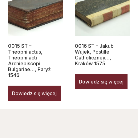
0015 ST –
0016 ST – Jakub
Theophilactus,
Wujek, Postille
Theophilacti
Catholiczney…,
Archiepiscopi
Kraków 1575
Bulgariae…, Paryż
1546
Dowiedz się więcej
Dowiedz się więcej