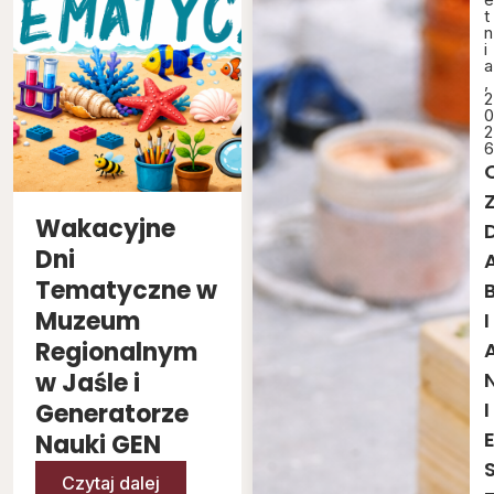
t
n
i
a
,
2
0
2
6
Wakacyjne
Dni
Tematyczne w
Muzeum
I
Regionalnym
w Jaśle i
I
Generatorze
Nauki GEN
Czytaj dalej