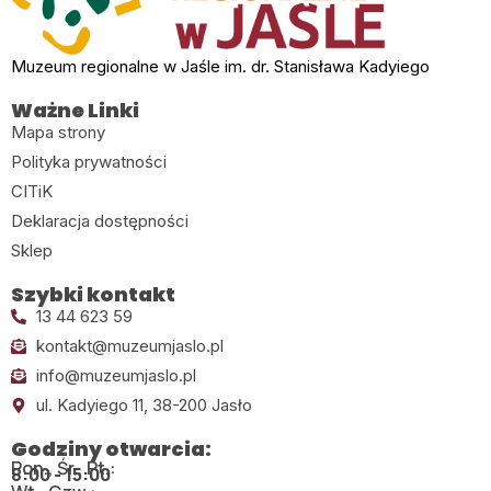
Muzeum regionalne w Jaśle im. dr. Stanisława Kadyiego
Ważne Linki
Mapa strony
Polityka prywatności
CITiK
Deklaracja dostępności
Sklep
Szybki kontakt
13 44 623 59
kontakt@muzeumjaslo.pl
info@muzeumjaslo.pl
ul. Kadyiego 11, 38-200 Jasło
Godziny otwarcia:
Pon., Śr., Pt.:
8:00 - 15:00