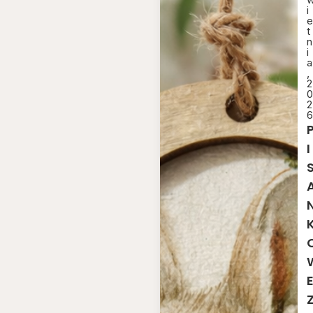
i
e
t
n
i
a
,
2
0
2
6
I