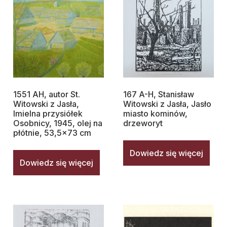
1551 AH, autor St.
167 A-H, Stanisław
Witowski z Jasła,
Witowski z Jasła, Jasło
Imielna przysiółek
miasto kominów,
Osobnicy, 1945, olej na
drzeworyt
płótnie, 53,5×73 cm
Dowiedz się więcej
Dowiedz się więcej