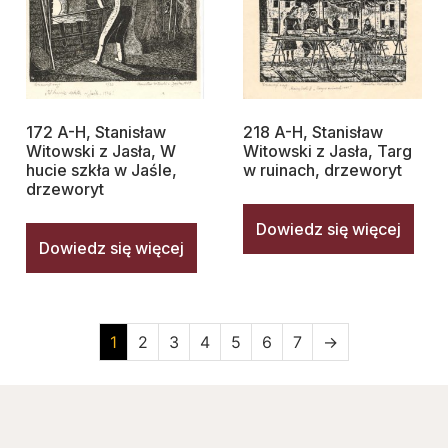
172 A-H, Stanisław
218 A-H, Stanisław
Witowski z Jasła, W
Witowski z Jasła, Targ
hucie szkła w Jaśle,
w ruinach, drzeworyt
drzeworyt
Dowiedz się więcej
Dowiedz się więcej
1
2
3
4
5
6
7
→