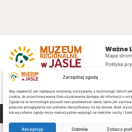
Ważne L
Mapa stron
Polityka pr
Muzeum regionalne w Jaśle im. dr.
CITiK
Zarządzaj zgodą
Stanisława Kadyiego
Deklaracja 
Sklep
Aby zapewnić jak najlepsze wrażenia, korzystamy z technologii, takich jak 
cookie, do przechowywania i/lub uzyskiwania dostępu do informacji o urz
Zgoda na te technologie pozwoli nam przetwarzać dane, takie jak zachow
podczas przeglądania lub unikalne identyfikatory na tej stronie. Brak wyr
lub wycofanie zgody może niekorzystnie wpłynąć na niektóre cechy i funk
Wszelkie prawa zastrzeżone
Realizacja: LiderOnl
Akceptuję
Odmów
Zobacz pre