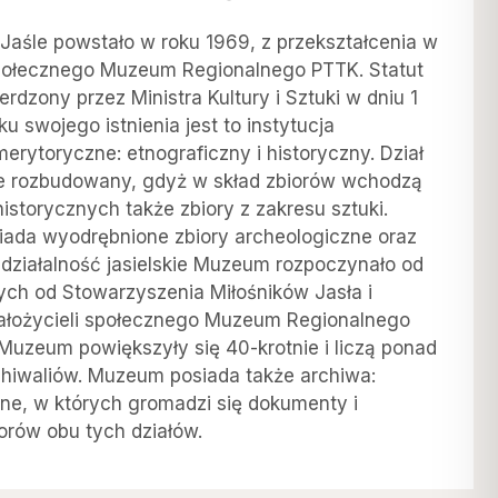
Jaśle powstało w roku 1969, z przekształcenia w
połecznego Muzeum Regionalnego PTTK. Statut
ierdzony przez Ministra Kultury i Sztuki w dniu 1
u swojego istnienia jest to instytucja
erytoryczne: etnograficzny i historyczny. Dział
ie rozbudowany, gdyż w skład zbiorów wchodzą
istorycznych także zbiory z zakresu sztuki.
da wyodrębnione zbiory archeologiczne oraz
 działalność jasielskie Muzeum rozpoczynało od
ch od Stowarzyszenia Miłośników Jasła i
założycieli społecznego Muzeum Regionalnego
 Muzeum powiększyły się 40-krotnie i liczą ponad
hiwaliów. Muzeum posiada także archiwa:
zne, w których gromadzi się dokumenty i
orów obu tych działów.