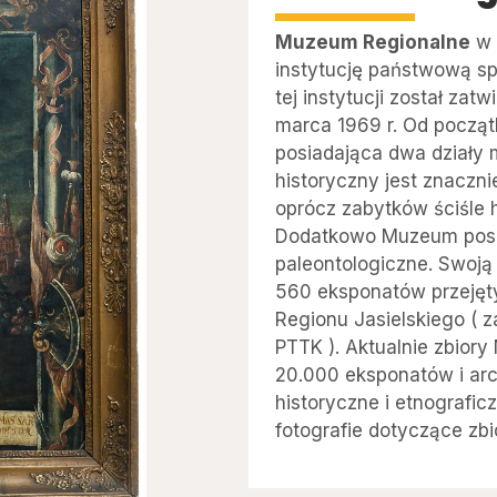
Muzeum Regionalne
w 
instytucję państwową s
tej instytucji został zatw
marca 1969 r. Od początk
posiadająca dwa działy m
historyczny jest znaczn
oprócz zabytków ściśle h
Dodatkowo Muzeum posia
paleontologiczne. Swoją
560 eksponatów przejęty
Regionu Jasielskiego ( 
PTTK ). Aktualnie zbiory
20.000 eksponatów i arc
historyczne i etnografic
fotografie dotyczące zbi