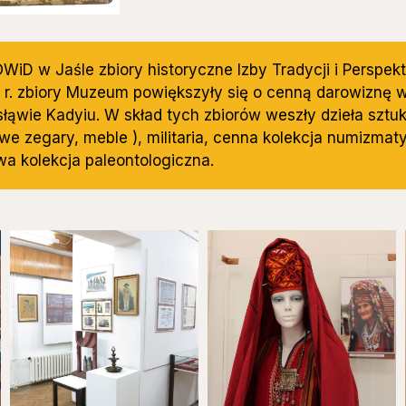
iD w Jaśle zbiory historyczne Izby Tradycji i Perspekt
r. zbiory Muzeum powiększyły się o cenną darowiznę 
słąwie Kadyiu. W skład tych zbiorów weszły dzieła sztuk
we zegary, meble ), militaria, cenna kolekcja numizmaty
wa kolekcja paleontologiczna.