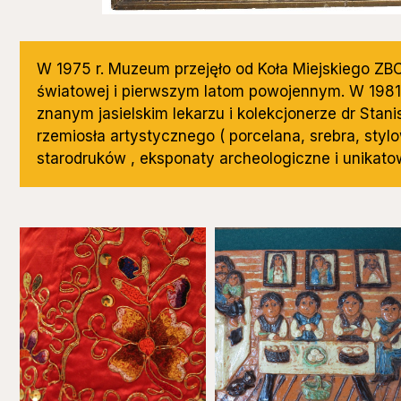
W 1975 r. Muzeum przejęło od Koła Miejskiego ZBOW
światowej i pierwszym latom powojennym. W 1981 
znanym jasielskim lekarzu i kolekcjonerze dr Stani
rzemiosła artystycznego ( porcelana, srebra, stylo
starodruków , eksponaty archeologiczne i unikato