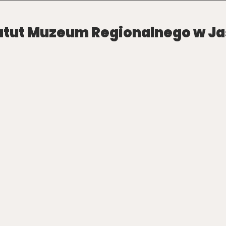
atut Muzeum Regionalnego w Ja
DearFlip: Loading PDF Service ...