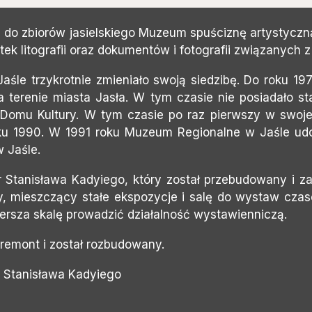
 do zbiorów jasielskiego Muzeum spuściznę artystyczn
litografii oraz dokumentów i fotografii związanych z ar
śle trzykrotnie zmieniało swoją siedzibę. Do roku 19
terenie miasta Jasła. W tym czasie nie posiadało s
mu Kultury. W tym czasie po raz pierwszy w swojej hi
ku 1990. W 1991 roku Muzeum Regionalne w Jaśle udo
w Jaśle.
r Stanisława Kadyiego, który został przebudowany i
 mieszczący stałe ekspozycje i salę do wystaw czas
ersza skalę prowadzić działalność wystawienniczą.
 remont i został rozbudowany.
r Stanisława Kadyiego