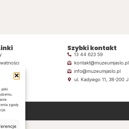
inki
Szybki kontakt
y
13 44 623 59
ywatności
kontakt@muzeumjaslo.pl
info@muzeumjaslo.pl
dostępności
ul. Kadyiego 11, 38-200 J
pliki
ądzeniu.
anie
ażenia zgody
cje.
ine
ferencje