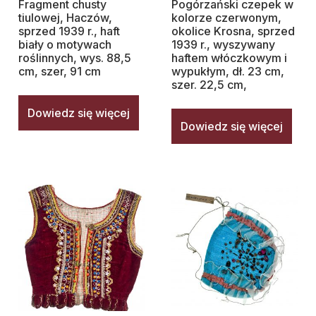
Fragment chusty
Pogórzański czepek w
tiulowej, Haczów,
kolorze czerwonym,
sprzed 1939 r., haft
okolice Krosna, sprzed
biały o motywach
1939 r., wyszywany
roślinnych, wys. 88,5
haftem włóczkowym i
cm, szer, 91 cm
wypukłym, dł. 23 cm,
szer. 22,5 cm,
Dowiedz się więcej
Dowiedz się więcej