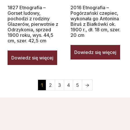
1827 Etnografia –
2016 Etnografia –
Gorset ludowy,
Pogórzański czepiec,
pochodzi z rodziny
wykonała go Antonina
Glazerów, pierwotnie z
Biruś z Białkówki ok.
Odrzykonia, sprzed
1900 r., dł. 18 cm, szer.
1900 roku, wys. 44,5
20 cm
cm, szer. 42,5 cm
Dowiedz się więcej
Dowiedz się więcej
1
2
3
4
5
→