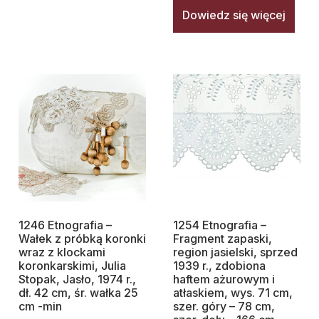
Dowiedz się więcej
1246 Etnografia –
1254 Etnografia –
Wałek z próbką koronki
Fragment zapaski,
wraz z klockami
region jasielski, sprzed
koronkarskimi, Julia
1939 r., zdobiona
Stopak, Jasło, 1974 r.,
haftem ażurowym i
dł. 42 cm, śr. wałka 25
atłaskiem, wys. 71 cm,
cm -min
szer. góry – 78 cm,