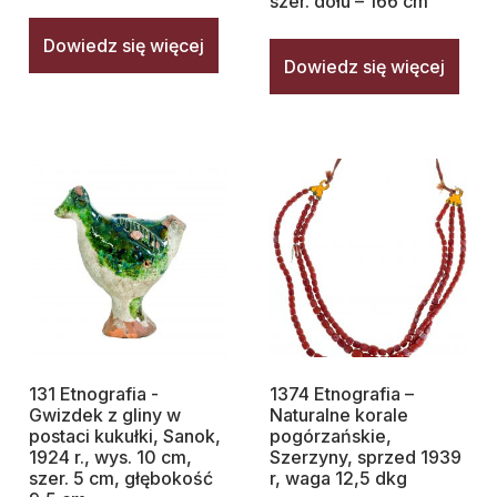
szer. dołu – 166 cm
Dowiedz się więcej
Dowiedz się więcej
131 Etnografia -
1374 Etnografia –
Gwizdek z gliny w
Naturalne korale
postaci kukułki, Sanok,
pogórzańskie,
1924 r., wys. 10 cm,
Szerzyny, sprzed 1939
szer. 5 cm, głębokość
r, waga 12,5 dkg