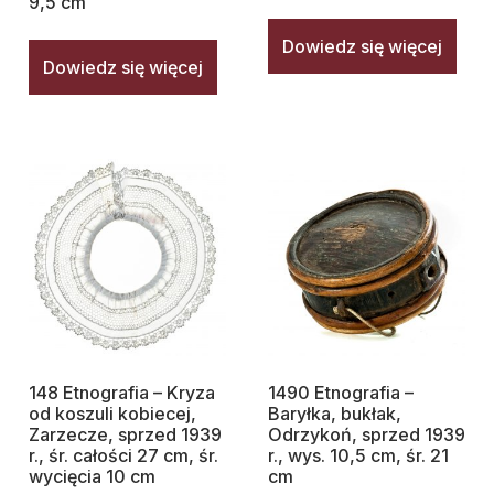
9,5 cm
Dowiedz się więcej
Dowiedz się więcej
148 Etnografia – Kryza
1490 Etnografia –
od koszuli kobiecej,
Baryłka, bukłak,
Zarzecze, sprzed 1939
Odrzykoń, sprzed 1939
r., śr. całości 27 cm, śr.
r., wys. 10,5 cm, śr. 21
wycięcia 10 cm
cm