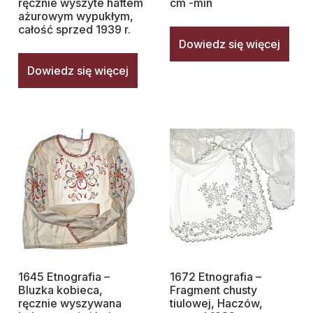
ręcznie wyszyte haftem
cm -min
ażurowym wypukłym,
całość sprzed 1939 r.
Dowiedz się więcej
Dowiedz się więcej
1645 Etnografia –
1672 Etnografia –
Bluzka kobieca,
Fragment chusty
ręcznie wyszywana
tiulowej, Haczów,