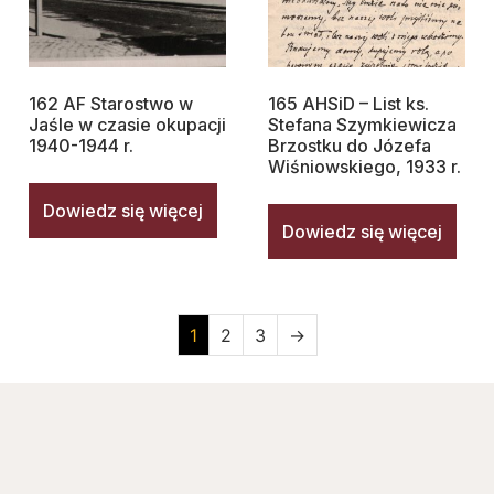
162 AF Starostwo w
165 AHSiD – List ks.
Jaśle w czasie okupacji
Stefana Szymkiewicza
1940-1944 r.
Brzostku do Józefa
Wiśniowskiego, 1933 r.
Dowiedz się więcej
Dowiedz się więcej
1
2
3
→