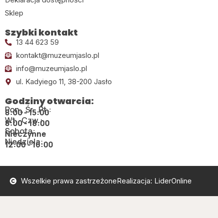
Sklep
Szybki kontakt
13 44 623 59
kontakt@muzeumjaslo.pl
info@muzeumjaslo.pl
ul. Kadyiego 11, 38-200 Jasło
Godziny otwarcia:
Pon., Śr., Pt.:
8:00 - 15:00
Wt., Czw.:
8:00 - 18:00
Sobota:
Nieczynne
Niedziela:
12:00 - 16:00
Wszelkie prawa zastrzeżone
Realizacja: LiderOnline