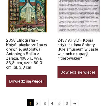
2358 Etnografia –
2437 AHSiD – Kopia
Katyń, płaskorzeźba w
artykułu Jana Soboty
drewnie, autorstwa
„Kreismuseum w Jaśle
Antoniego Bolka z
w latach okupacji
Załęża, 1985 r., wys.
hitlerowskiej”
83,8, cm, szer. 60,3
cm, gł. 3,8 cm
Dowiedz się więcej
Dowiedz się więcej
1
2
3
4
5
6
→