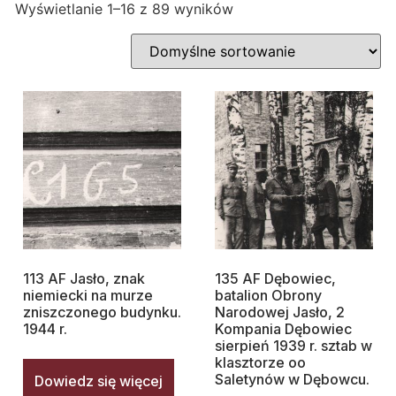
Wyświetlanie 1–16 z 89 wyników
113 AF Jasło, znak
135 AF Dębowiec,
niemiecki na murze
batalion Obrony
zniszczonego budynku.
Narodowej Jasło, 2
1944 r.
Kompania Dębowiec
sierpień 1939 r. sztab w
klasztorze oo
Saletynów w Dębowcu.
Dowiedz się więcej