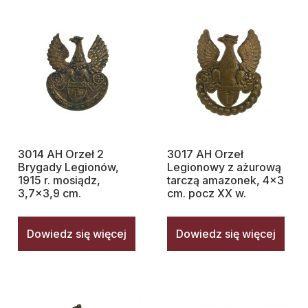
3014 AH Orzeł 2
3017 AH Orzeł
Brygady Legionów,
Legionowy z ażurową
1915 r. mosiądz,
tarczą amazonek, 4×3
3,7×3,9 cm.
cm. pocz XX w.
Dowiedz się więcej
Dowiedz się więcej