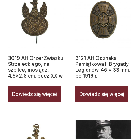
3019 AH Orzeł Związku
3121 AH Odznaka
Strzeleckiego, na
Pamiątkowa II Brygady
szpilce, mosiądz,
Legionów. 46 x 33 mm.
4,6×2,8 cm. pocz XX w.
po 1916 r.
Dowiedz się więcej
Dowiedz się więcej