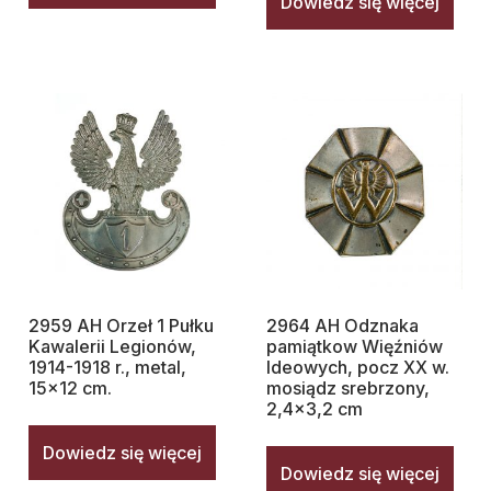
Dowiedz się więcej
2959 AH Orzeł 1 Pułku
2964 AH Odznaka
Kawalerii Legionów,
pamiątkow Więźniów
1914-1918 r., metal,
Ideowych, pocz XX w.
15×12 cm.
mosiądz srebrzony,
2,4×3,2 cm
Dowiedz się więcej
Dowiedz się więcej