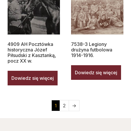
4909 AH Pocztówka
7538-3 Legiony
historyczna Józef
drużyna futbolowa
Piłsudski z Kasztanką,
1914-1916.
pocz XX w.
Dowiedz się więcej
Dowiedz się więcej
1
2
→