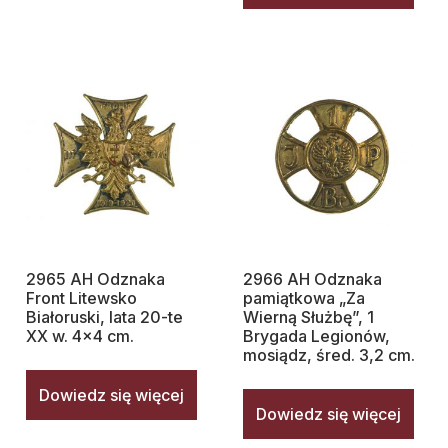
2965 AH Odznaka
2966 AH Odznaka
Front Litewsko
pamiątkowa „Za
Białoruski, lata 20-te
Wierną Służbę”, 1
XX w. 4×4 cm.
Brygada Legionów,
mosiądz, śred. 3,2 cm.
Dowiedz się więcej
Dowiedz się więcej