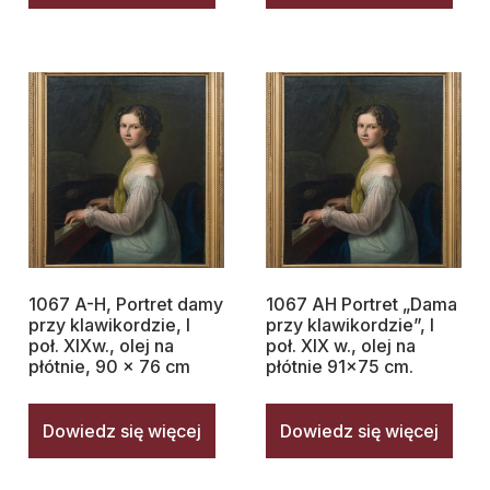
1067 A-H, Portret damy
1067 AH Portret „Dama
przy klawikordzie, I
przy klawikordzie”, I
poł. XIXw., olej na
poł. XIX w., olej na
płótnie, 90 x 76 cm
płótnie 91×75 cm.
Dowiedz się więcej
Dowiedz się więcej