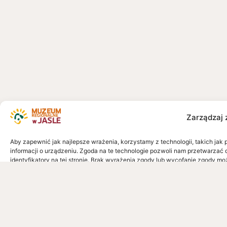
Zarządzaj 
Aby zapewnić jak najlepsze wrażenia, korzystamy z technologii, takich jak 
informacji o urządzeniu. Zgoda na te technologie pozwoli nam przetwarzać 
identyfikatory na tej stronie. Brak wyrażenia zgody lub wycofanie zgody mo
Akcept
Odmó