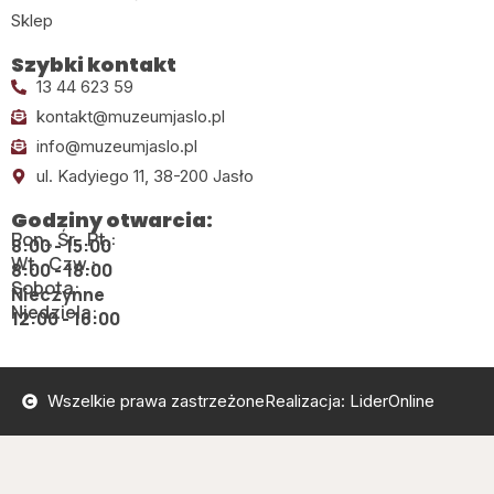
Sklep
Szybki kontakt
13 44 623 59
kontakt@muzeumjaslo.pl
info@muzeumjaslo.pl
ul. Kadyiego 11, 38-200 Jasło
Godziny otwarcia:
Pon., Śr., Pt.:
8:00 - 15:00
Wt., Czw.:
8:00 - 18:00
Sobota:
Nieczynne
Niedziela:
12:00 - 16:00
Wszelkie prawa zastrzeżone
Realizacja: LiderOnline