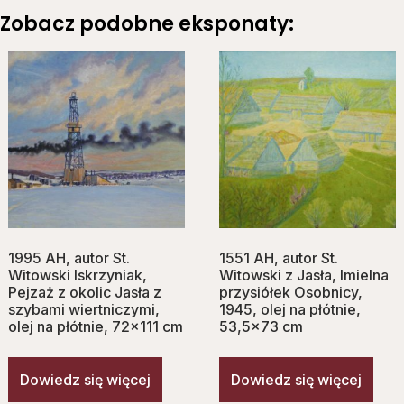
Zobacz podobne eksponaty:
1995 AH, autor St.
1551 AH, autor St.
Witowski Iskrzyniak,
Witowski z Jasła, Imielna
Pejzaż z okolic Jasła z
przysiółek Osobnicy,
szybami wiertniczymi,
1945, olej na płótnie,
olej na płótnie, 72×111 cm
53,5×73 cm
Dowiedz się więcej
Dowiedz się więcej