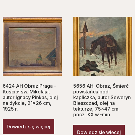
6424 AH Obraz Praga –
5656 AH. Obraz, Śmierć
Kościół św. Mikołaja,
powstańca pod
autor Ignacy Pinkas, olej
kapliczką, autor Seweryn
na dykcie, 21×26 cm,
Bieszczad, olej na
1925 r.
tekturze, 75×47 cm.
pocz. XX w.-min
Dowiedz się więcej
Dowiedz się więcej