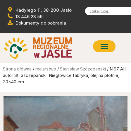
Kadyiego 11, 38-200 Jasło
13 446 23 59
Dokumenty do pobrania
Strona główna
/
malarstwo
/
Stanisław Szczepański
/ 1497 AH,
autor St. Szczepański, Niegłowice fabryka, olej na płótnie,
30×40 cm