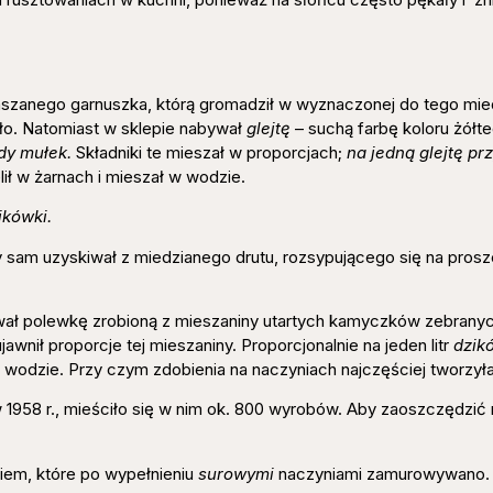
szanego garnuszka, którą gromadził w wyznaczonej do tego mie
kło. Natomiast w sklepie nabywał
glejtę
– suchą farbę koloru żółte
dy mułek.
Składniki te mieszał w proporcjach;
na jedną glejtę pr
lił w żarnach i mieszał w wodzie.
ikówki.
 sam uzyskiwał z miedzianego drutu, rozsypującego się na pros
wał polewkę zrobioną z mieszaniny utartych kamyczków zebranyc
awnił proporcje tej mieszaniny. Proporcjonalnie na jeden litr
dzik
wodzie. Przy czym zdobienia na naczyniach najczęściej tworzyła
1958 r., mieściło się w nim ok. 800 wyrobów. Aby zaoszczędzić 
iem, które po wypełnieniu
surowymi
naczyniami zamurowywano.