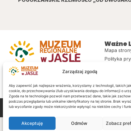
Ważne L
Mapa stron
Polityka pr
Muzeum regionalne w Jaśle im. dr.
CITiK
Zarządzaj zgodą
Stanisława Kadyiego
Deklaracja 
Sklep
Aby zapewnić jak najlepsze wrażenia, korzystamy z technologii, takich jak 
cookie, do przechowywania i/lub uzyskiwania dostępu do informacji o urz
Zgoda na te technologie pozwoli nam przetwarzać dane, takie jak zachow
podczas przeglądania lub unikalne identyfikatory na tej stronie. Brak wyr
lub wycofanie zgody może niekorzystnie wpłynąć na niektóre cechy i funk
Wszelkie prawa zastrzeżone
Realizacja: LiderOnl
Akceptuję
Odmów
Zobacz pre