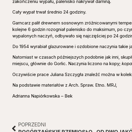
zakończeniu wypału, palenisko nakrywał darniną.
Cały wypał trwał średnio 24 godziny.
Garncarz palił drewnem sosnowym zróżnicowanymi tempera
kolejne 6 godzin rozogniał palenisko do maksimum, po c
wypalonych naczyń, odbywało się najczęściej po 24 godz
Do 1954 wyrabiał glazurowane i ozdobione naczynia takie jak 
Natomiast w czasach późniejszych podobnie jak inni, skupi
miejscu, głównie do Gorlic. Naczynia liczono na kopy;
kopa
Oczywiście prace Juliana Szczygła znaleźć można w kolek
Na podstawie materiałów z Arch. Spraw. Etno. MRJ,
Adrianna Napiórkowska – Bek
POPRZEDNI
POGÓRZAŃSKIE RZEMIOSŁO „OD DWOJAK