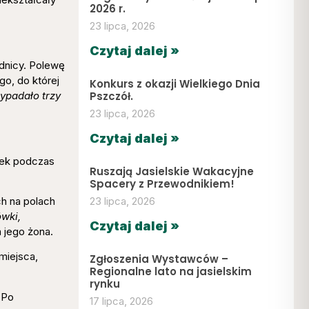
2026 r.
23 lipca, 2026
Czytaj dalej »
dnicy. Polewę
go, do której
Konkurs z okazji Wielkiego Dnia
zypadało trzy
Pszczół.
23 lipca, 2026
Czytaj dalej »
zek podczas
Ruszają Jasielskie Wakacyjne
Spacery z Przewodnikiem!
h na polach
23 lipca, 2026
ówki,
Czytaj dalej »
 jego żona.
miejsca,
Zgłoszenia Wystawców –
Regionalne lato na jasielskim
rynku
 Po
17 lipca, 2026