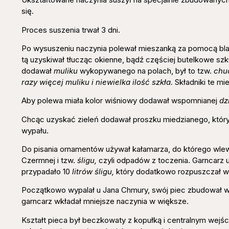
się.
Proces suszenia trwał 3 dni.
Po wysuszeniu naczynia polewał mieszanką za pomocą bla
tą uzyskiwał tłucząc okienne, bądź częściej butelkowe sz
dodawał
muliku
wykopywanego na polach, był to tzw.
chu
razy więcej muliku i niewielka ilość szkła.
Składniki te mie
Aby polewa miała kolor wiśniowy dodawał wspomnianej
dz
Chcąc uzyskać zieleń dodawał proszku miedzianego, który
wypału.
Do pisania ornamentów używał kałamarza, do którego wle
Czermnej i tzw.
śligu,
czyli odpadów z toczenia. Garncarz uj
przypadało 10
litrów śligu,
który dodatkowo rozpuszczał w 
Początkowo wypalał u Jana Chmury, swój piec zbudował w 
garncarz wkładał mniejsze naczynia w większe.
Kształt pieca był beczkowaty z kopułką i centralnym wejśc