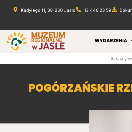
Kadyiego 11, 38-200 Jasło
13 446 23 59
Dokum
WYDARZENIA
Strona głó
POGÓRZAŃSKIE R