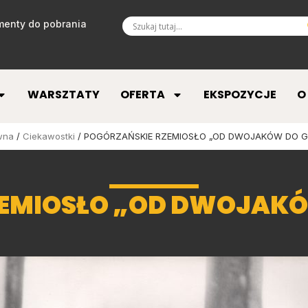
enty do pobrania
WARSZTATY
OFERTA
EKSPOZYCJE
O
wna
/
Ciekawostki
/ POGÓRZAŃSKIE RZEMIOSŁO „OD DWOJAKÓW DO G
ZEMIOSŁO „OD DWOJAKÓ