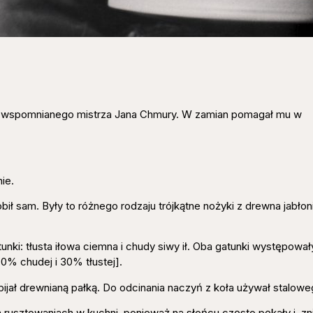
 od wspomnianego mistrza Jana Chmury. W zamian pomagał mu w
ie.
ł sam. Były to różnego rodzaju trójkątne nożyki z drewna jabłon
unki: tłusta iłowa ciemna i chudy siwy ił. Oba gatunki występował
0% chudej i 30% tłustej].
ubijał drewnianą pałką. Do odcinania naczyń z koła używał stalowe
rusztowaniach w kuchni, ponieważ na słońcu często pękały i zn