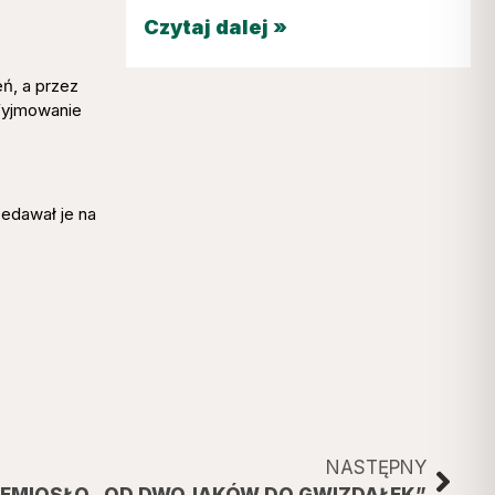
Czytaj dalej »
ń, a przez
Wyjmowanie
zedawał je na
NASTĘPNY
EMIOSŁO „OD DWOJAKÓW DO GWIZDAŁEK”