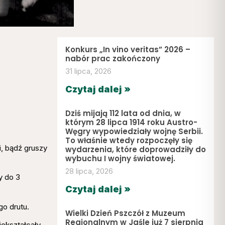
Konkurs „In vino veritas” 2026 –
nabór prac zakończony
31 lipca, 2026
Czytaj dalej »
Dziś mijają 112 lata od dnia, w
którym 28 lipca 1914 roku Austro-
Węgry wypowiedziały wojnę Serbii.
To właśnie wtedy rozpoczęły się
i, bądź gruszy
wydarzenia, które doprowadziły do
wybuchu I wojny światowej.
28 lipca, 2026
y do 3
Czytaj dalej »
go drutu.
Wielki Dzień Pszczół z Muzeum
Regionalnym w Jaśle już 7 sierpnia
iekształcały