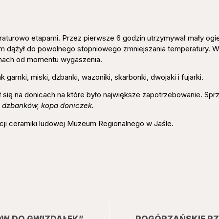
turowo etapami. Przez pierwsze 6 godzin utrzymywał mały ogie
zym dążył do powolnego stopniowego zmniejszania temperatury. 
inach od momentu wygaszenia.
garnki, miski, dzbanki, wazoniki, skarbonki, dwojaki i fujarki.
ł się na donicach na które było największe zapotrzebowanie. Spr
 dzbanków, kopa doniczek.
cji ceramiki ludowej Muzeum Regionalnego w Jaśle.
ÓW DO GWIZDAŁEK”
POGÓRZAŃSKIE RZ