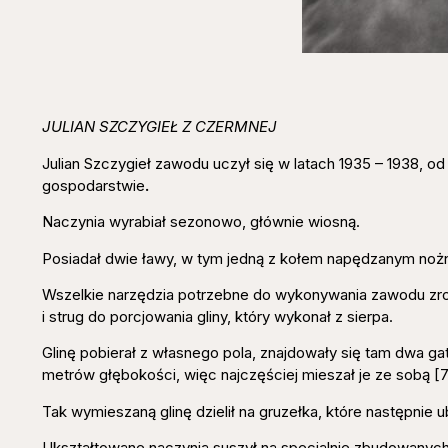
JULIAN SZCZYGIEŁ Z CZERMNEJ
Julian Szczygieł zawodu uczył się w latach 1935 – 1938,
gospodarstwie
.
Naczynia wyrabiał sezonowo, głównie wiosną.
Posiadał dwie ławy, w tym jedną z kołem napędzanym nożn
Wszelkie narzędzia potrzebne do wykonywania zawodu zrobi
i strug do porcjowania gliny, który wykonał z sierpa.
Glinę pobierał z własnego pola, znajdowały się tam dwa gat
metrów głębokości, więc najczęściej mieszał je ze sobą [7
Tak wymieszaną glinę dzielił na gruzełka, które następnie 
Ukształtowane naczynia suszył na specjalnie zbudowanych 