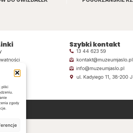
inki
Szybki kontakt
y
13 44 623 59
ywatności
kontakt@muzeumjaslo.pl
info@muzeumjaslo.pl
dostępności
ul. Kadyiego 11, 38-200 J
pliki
ądzeniu.
anie
ażenia zgody
cje.
ine
ferencje