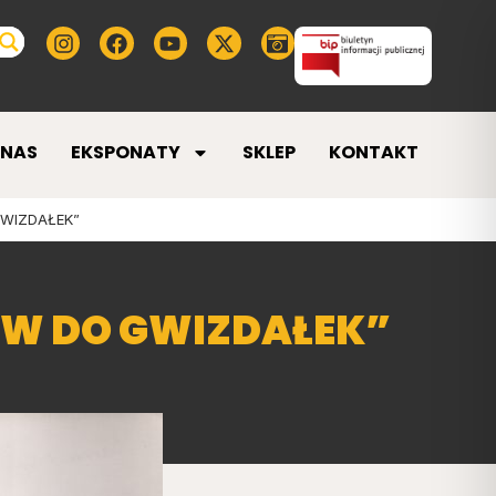
 NAS
EKSPONATY
SKLEP
KONTAKT
WIZDAŁEK”
W DO GWIZDAŁEK”