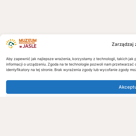
Zarządzaj 
Aby zapewnić jak najlepsze wrażenia, korzystamy z technologii, takich jak 
informacji o urządzeniu. Zgoda na te technologie pozwoli nam przetwarzać 
identyfikatory na tej stronie. Brak wyrażenia zgody lub wycofanie zgody mo
Akcept
Odmó
Zobacz pref
Klauzula Informacyjna
Kla