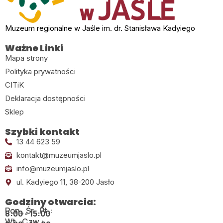
Muzeum regionalne w Jaśle im. dr. Stanisława Kadyiego
Ważne Linki
Mapa strony
Polityka prywatności
CITiK
Deklaracja dostępności
Sklep
Szybki kontakt
13 44 623 59
kontakt@muzeumjaslo.pl
info@muzeumjaslo.pl
ul. Kadyiego 11, 38-200 Jasło
Godziny otwarcia:
Pon., Śr., Pt.:
8:00 - 15:00
Wt., Czw.: