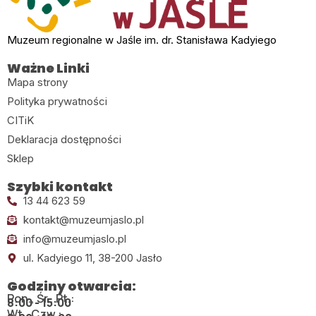
Muzeum regionalne w Jaśle im. dr. Stanisława Kadyiego
Ważne Linki
Mapa strony
Polityka prywatności
CITiK
Deklaracja dostępności
Sklep
Szybki kontakt
13 44 623 59
kontakt@muzeumjaslo.pl
info@muzeumjaslo.pl
ul. Kadyiego 11, 38-200 Jasło
Godziny otwarcia:
Pon., Śr., Pt.:
8:00 - 15:00
Wt., Czw.: