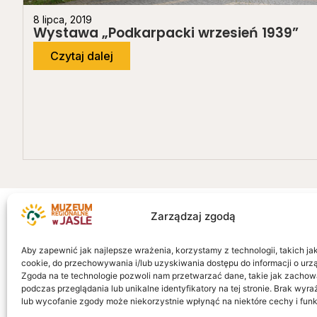
8 lipca, 2019
Wystawa „Podkarpacki wrzesień 1939”
Czytaj dalej
Zarządzaj zgodą
Ważne L
Mapa stron
Aby zapewnić jak najlepsze wrażenia, korzystamy z technologii, takich jak 
Polityka pr
cookie, do przechowywania i/lub uzyskiwania dostępu do informacji o urz
Muzeum regionalne w Jaśle im. dr.
Zgoda na te technologie pozwoli nam przetwarzać dane, takie jak zachow
CITiK
podczas przeglądania lub unikalne identyfikatory na tej stronie. Brak wyr
Stanisława Kadyiego
Deklaracja 
lub wycofanie zgody może niekorzystnie wpłynąć na niektóre cechy i funk