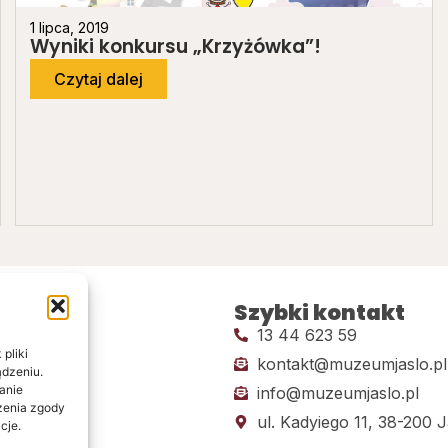
1 lipca, 2019
Wyniki konkursu „Krzyżówka”!
Czytaj dalej
inki
Szybki kontakt
y
13 44 623 59
pliki
ywatności
kontakt@muzeumjaslo.pl
ądzeniu.
anie
info@muzeumjaslo.pl
ażenia zgody
dostępności
ul. Kadyiego 11, 38-200 J
cje.