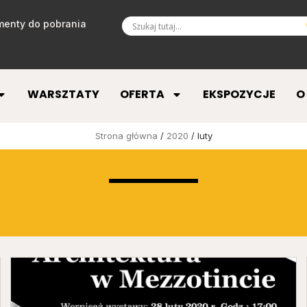
enty do pobrania
WARSZTATY
OFERTA
EKSPOZYCJE
O
Strona główna
/
2020
/ luty