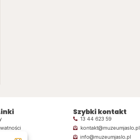
inki
Szybki kontakt
y
13 44 623 59
ywatności
kontakt@muzeumjaslo.pl
info@muzeumjaslo.pl