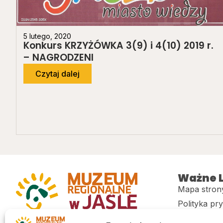
5 lutego, 2020
Konkurs KRZYŻÓWKA 3(9) i 4(10) 2019 r.
– NAGRODZENI
Czytaj dalej
Ważne L
Mapa stron
Polityka pr
Muzeum regionalne w Jaśle im. dr.
CITiK