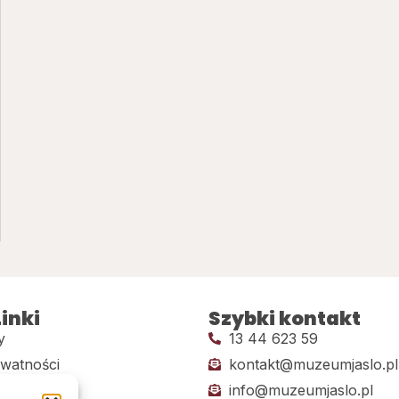
inki
Szybki kontakt
y
13 44 623 59
ywatności
kontakt@muzeumjaslo.pl
info@muzeumjaslo.pl