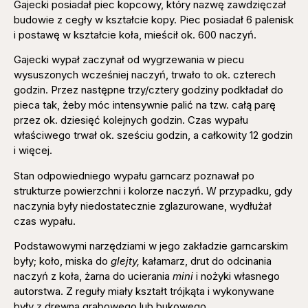
Gajecki posiadał piec kopcowy, który nazwę zawdzięczał
budowie z cegły w kształcie kopy. Piec posiadał 6 palenisk
i postawę w kształcie koła, mieścił ok. 600 naczyń.
Gajecki wypał zaczynał od wygrzewania w piecu
wysuszonych wcześniej naczyń, trwało to ok. czterech
godzin. Przez następne trzy/cztery godziny podkładał do
pieca tak, żeby móc intensywnie palić na tzw. całą parę
przez ok. dziesięć kolejnych godzin. Czas wypału
właściwego trwał ok. sześciu godzin, a całkowity 12 godzin
i więcej.
Stan odpowiedniego wypału garncarz poznawał po
strukturze powierzchni i kolorze naczyń. W przypadku, gdy
naczynia były niedostatecznie zglazurowane, wydłużał
czas wypału.
Podstawowymi narzędziami w jego zakładzie garncarskim
były; koło, miska do
glejty,
kałamarz, drut do odcinania
naczyń z koła, żarna do ucierania
mini
i nożyki własnego
autorstwa. Z reguły miały kształt trójkąta i wykonywane
były z drewna grabowego lub bukowego.