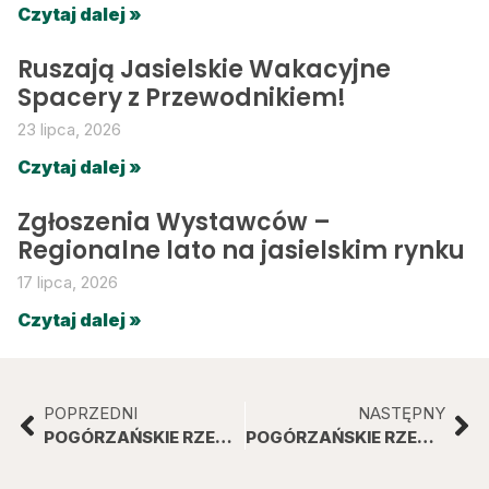
Czytaj dalej »
Ruszają Jasielskie Wakacyjne
Spacery z Przewodnikiem!
23 lipca, 2026
Czytaj dalej »
Zgłoszenia Wystawców –
Regionalne lato na jasielskim rynku
17 lipca, 2026
Czytaj dalej »
POPRZEDNI
NASTĘPNY
POGÓRZAŃSKIE RZEMIOSŁO „OD DWOJAKÓW DO GWIZDAŁEK”
POGÓRZAŃSKIE RZEMIOSŁO „OD DWOJAKÓW DO GWIZDAŁEK”