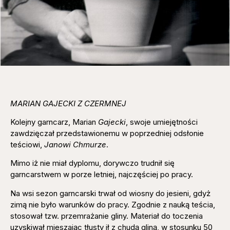
MARIAN GAJECKI Z CZERMNEJ
Kolejny garncarz, Marian
Gajecki
, swoje umiejętności
zawdzięczał przedstawionemu w poprzedniej odsłonie
teściowi,
Janowi Chmurze
.
Mimo iż nie miał dyplomu, dorywczo trudnił się
garncarstwem w porze letniej, najczęściej po pracy.
Na wsi sezon garncarski trwał od wiosny do jesieni, gdyż
zimą nie było warunków do pracy. Zgodnie z nauką teścia,
stosował tzw. przemrażanie gliny. Materiał do toczenia
uzyskiwał mieszając tłusty ił z chudą gliną, w stosunku 50