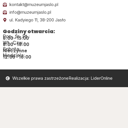
kontakt@muzeumjaslo.pl
info@muzeumjaslo.pl
ul. Kadyiego 11, 38-200 Jasło
Godziny otwarcia:
Pon., Śr., Pt.:
8:00 - 15:00
Wt., Czw.:
8:00 - 18:00
Sobota:
Nieczynne
Niedziela:
12:00 - 16:00
Wszelkie prawa zastrzeżone
Realizacja: LiderOnline