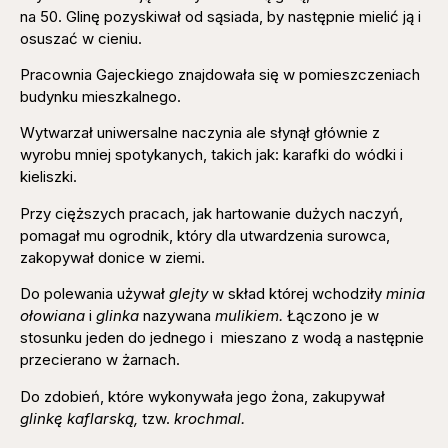
na 50. Glinę pozyskiwał od sąsiada, by następnie mielić ją i
osuszać w cieniu.
Pracownia Gajeckiego znajdowała się w pomieszczeniach
budynku mieszkalnego.
Wytwarzał uniwersalne naczynia ale słynął głównie z
wyrobu mniej spotykanych, takich jak: karafki do wódki i
kieliszki.
Przy cięższych pracach, jak hartowanie dużych naczyń,
pomagał mu ogrodnik, który dla utwardzenia surowca,
zakopywał donice w ziemi.
Do polewania używał
glejty
w skład której wchodziły
minia
ołowiana
i
glinka
nazywana
mulikiem.
Łączono je w
stosunku jeden do jednego i mieszano z wodą a następnie
przecierano w żarnach.
Do zdobień, które wykonywała jego żona, zakupywał
glinkę kaflarską,
tzw.
krochmal.