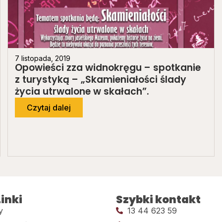
7 listopada, 2019
Opowieści zza widnokręgu – spotkanie
z turystyką – „Skamieniałości ślady
życia utrwalone w skałach”.
Czytaj dalej
inki
Szybki kontakt
y
13 44 623 59