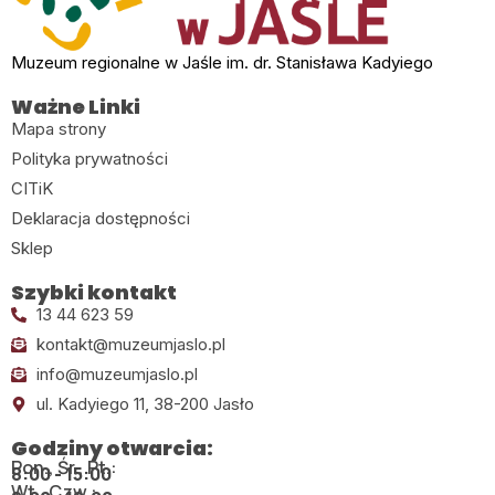
Muzeum regionalne w Jaśle im. dr. Stanisława Kadyiego
Ważne Linki
Mapa strony
Polityka prywatności
CITiK
Deklaracja dostępności
Sklep
Szybki kontakt
13 44 623 59
kontakt@muzeumjaslo.pl
info@muzeumjaslo.pl
ul. Kadyiego 11, 38-200 Jasło
Godziny otwarcia:
Pon., Śr., Pt.:
8:00 - 15:00
Wt., Czw.: