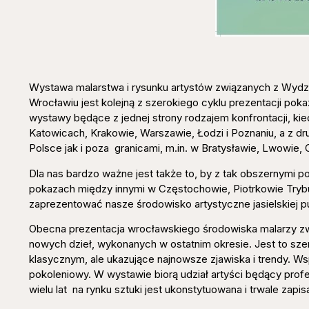
Wystawa malarstwa i rysunku artystów związanych z Wydz
Wrocławiu jest kolejną z szerokiego cyklu prezentacji poka
wystawy będące z jednej strony rodzajem konfrontacji, ki
Katowicach, Krakowie, Warszawie, Łodzi i Poznaniu, a z d
Polsce jak i poza granicami, m.in. w Bratysławie, Lwowie, 
Dla nas bardzo ważne jest także to, by z tak obszernymi 
pokazach między innymi w Częstochowie, Piotrkowie Trybu
zaprezentować nasze środowisko artystyczne jasielskiej p
Obecna prezentacja wrocławskiego środowiska malarzy zw
nowych dzieł, wykonanych w ostatnim okresie. Jest to sz
klasycznym, ale ukazujące najnowsze zjawiska i trendy. Ws
pokoleniowy. W wystawie biorą udział artyści będący profe
wielu lat na rynku sztuki jest ukonstytuowana i trwale zapi