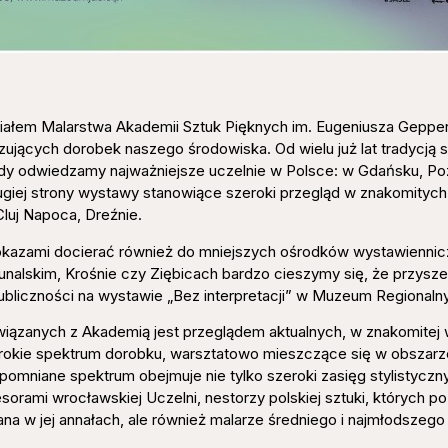
iałem Malarstwa Akademii Sztuk Pięknych im. Eugeniusza Geppe
zujących dorobek naszego środowiska. Od wielu już lat tradycją s
edy odwiedzamy najważniejsze uczelnie w Polsce: w Gdańsku, Po
rugiej strony wystawy stanowiące szeroki przegląd w znakomitych
Cluj Napoca, Dreźnie.
pokazami docierać również do mniejszych ośrodków wystawiennicz
nalskim, Krośnie czy Ziębicach bardzo cieszymy się, że przysze
ubliczności na wystawie „Bez interpretacji” w Muzeum Regionaln
iązanych z Akademią jest przeglądem aktualnych, w znakomitej 
erokie spektrum dorobku, warsztatowo mieszczące się w obszar
pomniane spektrum obejmuje nie tylko szeroki zasięg stylistyczny
sorami wrocławskiej Uczelni, nestorzy polskiej sztuki, których p
sana w jej annałach, ale również malarze średniego i najmłodszego