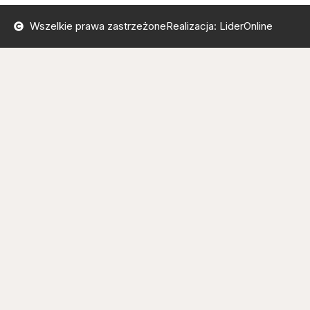
Wszelkie prawa zastrzeżone
Realizacja: LiderOnline