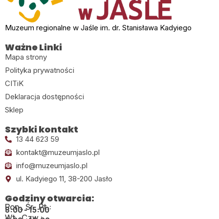
Muzeum regionalne w Jaśle im. dr. Stanisława Kadyiego
Ważne Linki
Mapa strony
Polityka prywatności
CITiK
Deklaracja dostępności
Sklep
Szybki kontakt
13 44 623 59
kontakt@muzeumjaslo.pl
info@muzeumjaslo.pl
ul. Kadyiego 11, 38-200 Jasło
Godziny otwarcia:
Pon., Śr., Pt.:
8:00 - 15:00
Wt., Czw.: