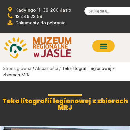
Kadyiego 11, 38-200 Jasło
13 446 23 59
Dokumenty do pobrania
Strona główna
/
Aktualności
/ Teka litografii legionowej z
zbiorach MRJ
Teka litografii legionowej z zbiorach
MRJ