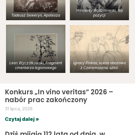
Wincenty Wodzinowski, Na
Tadeusz Seweryn, Apoteoza
pozycji
Leon Wyczółkowski, Fragment
Ignacy Pinkas, scena obozowa
cmentarza legionowego
z Czeremoszna, szkic
Konkurs „In vino veritas” 2026 –
nabór prac zakończony
31 lipca, 2026
Czytaj dalej »
Dziś mijają 112 lata od dnia, w