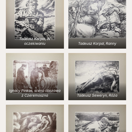
Tadeusz Korpal, W
oczekiwaniu
Tadeusz Korpal, Ranny
Ignacy Pinkas, scena obozowa
z Czeremoszna
Tadeusz Seweryn, Róża