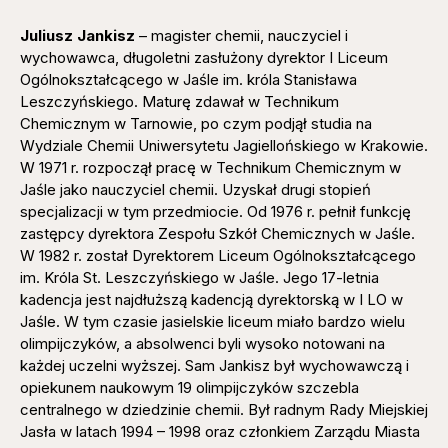
Juliusz Jankisz
– magister chemii, nauczyciel i
wychowawca, długoletni zasłużony dyrektor I Liceum
Ogólnokształcącego w Jaśle im. króla Stanisława
Leszczyńskiego. Maturę zdawał w Technikum
Chemicznym w Tarnowie, po czym podjął studia na
Wydziale Chemii Uniwersytetu Jagiellońskiego w Krakowie.
W 1971 r. rozpoczął pracę w Technikum Chemicznym w
Jaśle jako nauczyciel chemii. Uzyskał drugi stopień
specjalizacji w tym przedmiocie. Od 1976 r. pełnił funkcję
zastępcy dyrektora Zespołu Szkół Chemicznych w Jaśle.
W 1982 r. został Dyrektorem Liceum Ogólnokształcącego
im. Króla St. Leszczyńskiego w Jaśle. Jego 17-letnia
kadencja jest najdłuższą kadencją dyrektorską w I LO w
Jaśle. W tym czasie jasielskie liceum miało bardzo wielu
olimpijczyków, a absolwenci byli wysoko notowani na
każdej uczelni wyższej. Sam Jankisz był wychowawczą i
opiekunem naukowym 19 olimpijczyków szczebla
centralnego w dziedzinie chemii. Był radnym Rady Miejskiej
Jasła w latach 1994 – 1998 oraz członkiem Zarządu Miasta