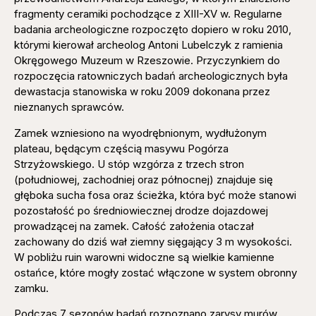
fragmenty ceramiki pochodzące z XIII-XV w. Regularne
badania archeologiczne rozpoczęto dopiero w roku 2010,
którymi kierował archeolog Antoni Lubelczyk z ramienia
Okręgowego Muzeum w Rzeszowie. Przyczynkiem do
rozpoczęcia ratowniczych badań archeologicznych była
dewastacja stanowiska w roku 2009 dokonana przez
nieznanych sprawców.
Zamek wzniesiono na wyodrębnionym, wydłużonym
plateau, będącym częścią masywu Pogórza
Strzyżowskiego. U stóp wzgórza z trzech stron
(południowej, zachodniej oraz północnej) znajduje się
głęboka sucha fosa oraz ścieżka, która być może stanowi
pozostałość po średniowiecznej drodze dojazdowej
prowadzącej na zamek. Całość założenia otaczał
zachowany do dziś wał ziemny sięgający 3 m wysokości.
W pobliżu ruin warowni widoczne są wielkie kamienne
ostańce, które mogły zostać włączone w system obronny
zamku.
Podczas 7 sezonów badań rozpoznano zarysy murów