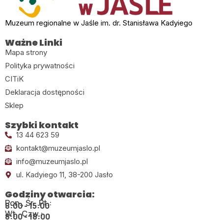
Muzeum regionalne w Jaśle im. dr. Stanisława Kadyiego
Ważne Linki
Mapa strony
Polityka prywatności
CITiK
Deklaracja dostępności
Sklep
Szybki kontakt
13 44 623 59
kontakt@muzeumjaslo.pl
info@muzeumjaslo.pl
ul. Kadyiego 11, 38-200 Jasło
Godziny otwarcia:
Pon., Śr., Pt.:
8:00 - 15:00
Wt., Czw.:
8:00 - 18:00