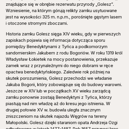
znajdujące się w obrębie rezerwatu przyrody „Golesz”.
Wzniesienie, na którym górują relikty zamku usytuowane
jest na wysokości 325 m. n.p.m., porośnięte gęstym lasem
i otoczone stromymi zboczami.
Historia zamku Golesz sięga XIV wieku, gdy w pierwszych
zapiskach pojawia się informacja dotycząca sporu
pomiędzy Benedyktynami z Tyńca a podkomorzym
sandomierskim Jakubem z rodu Bogoriów. W roku 1319 król
Władysław Łokietek na mocy postanowienia, przekazuje
zamek wraz z przynależnymi do niego dobrami w ręce
opactwa benedyktyńskiego. Zaledwie rok później na
skutek porozumienia, Golesz przechodzi we władanie
Jakuba Bogorii, który zobowiązuje się do budowy warowni.
Jeszcze w XIV lub w początkach XV wieku zarządcą
zamku ponownie zostają Benedyktyni z Tyńca, którzy
piastują nad nim władzę aż do kresu jego istnienia. W
drugiej połowie XV w. budowla uległa znacznym
zniszczeniom na skutek najazdu Węgrów na tereny
Małopolski. Golesz dzięki staraniom opata Andrzeja Ozgi
odbudowano w latach 1477-1487. Rok 1657 przynosi kres