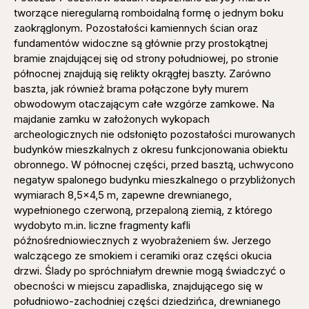
tworzące nieregularną romboidalną formę o jednym boku
zaokrąglonym. Pozostałości kamiennych ścian oraz
fundamentów widoczne są głównie przy prostokątnej
bramie znajdującej się od strony południowej, po stronie
północnej znajdują się relikty okrągłej baszty. Zarówno
baszta, jak również brama połączone były murem
obwodowym otaczającym całe wzgórze zamkowe. Na
majdanie zamku w założonych wykopach
archeologicznych nie odsłonięto pozostałości murowanych
budynków mieszkalnych z okresu funkcjonowania obiektu
obronnego. W północnej części, przed basztą, uchwycono
negatyw spalonego budynku mieszkalnego o przybliżonych
wymiarach 8,5×4,5 m, zapewne drewnianego,
wypełnionego czerwoną, przepaloną ziemią, z którego
wydobyto m.in. liczne fragmenty kafli
późnośredniowiecznych z wyobrażeniem św. Jerzego
walczącego ze smokiem i ceramiki oraz części okucia
drzwi. Ślady po spróchniałym drewnie mogą świadczyć o
obecności w miejscu zapadliska, znajdującego się w
południowo-zachodniej części dziedzińca, drewnianego