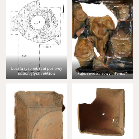
baszta rysunek rzut poziomy
odsłoniętych reliktów
kafel renesansowy „Wenus”