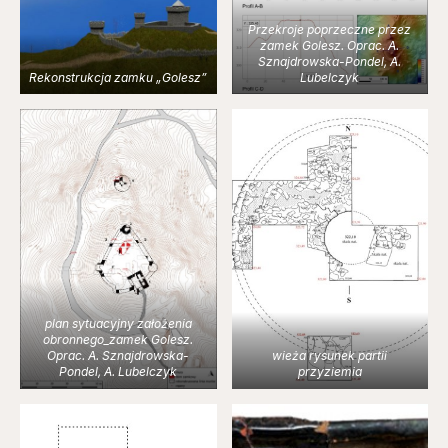
Przekroje poprzeczne przez
zamek Golesz. Oprac. A.
Sznajdrowska-Pondel, A.
Rekonstrukcja zamku „Golesz”
Lubelczyk
plan sytuacyjny założenia
obronnego_zamek Golesz.
Oprac. A. Sznajdrowska-
wieża rysunek partii
Pondel, A. Lubelczyk
przyziemia