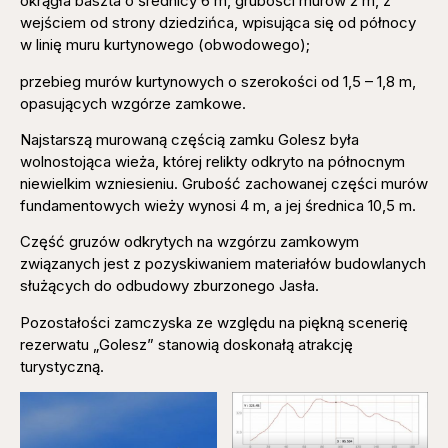
okrągła baszta o średnicy 6 m, grubości murów 2 m, z
wejściem od strony dziedzińca, wpisująca się od północy
w linię muru kurtynowego (obwodowego);
przebieg murów kurtynowych o szerokości od 1,5 – 1,8 m,
opasujących wzgórze zamkowe.
Najstarszą murowaną częścią zamku Golesz była
wolnostojąca wieża, której relikty odkryto na północnym
niewielkim wzniesieniu. Grubość zachowanej części murów
fundamentowych wieży wynosi 4 m, a jej średnica 10,5 m.
Część gruzów odkrytych na wzgórzu zamkowym
związanych jest z pozyskiwaniem materiałów budowlanych
służących do odbudowy zburzonego Jasła.
Pozostałości zamczyska ze względu na piękną scenerię
rezerwatu „Golesz” stanowią doskonałą atrakcję
turystyczną.