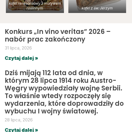
kafel renesansowy z motywem
roślinnym
kafel z św. Jerzym
Konkurs „In vino veritas” 2026 –
nabór prac zakończony
31 lipca, 2026
Czytaj dalej »
Dziś mijają 112 lata od dnia, w
którym 28 lipca 1914 roku Austro-
Węgry wypowiedziały wojnę Serbii.
To właśnie wtedy rozpoczęły się
wydarzenia, które doprowadziły do
wybuchu I wojny światowej.
28 lipca, 2026
Czytaj dalej »