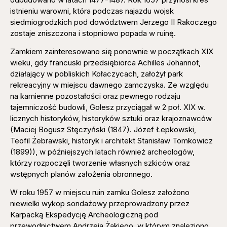
istnieniu warowni, która podczas najazdu wojsk
siedmiogrodzkich pod dowództwem Jerzego II Rakoczego
zostaje zniszczona i stopniowo popada w ruinę.
Zamkiem zainteresowano się ponownie w początkach XIX
wieku, gdy francuski przedsiębiorca Achilles Johannot,
działający w pobliskich Kołaczycach, założył park
rekreacyjny w miejscu dawnego zamczyska. Ze względu
na kamienne pozostałości oraz pewnego rodzaju
tajemniczość budowli, Golesz przyciągał w 2 poł. XIX w.
licznych historyków, historyków sztuki oraz krajoznawców
(Maciej Bogusz Stęczyński (1847). Józef Łepkowski,
Teofil Żebrawski, historyk i architekt Stanisław Tomkowicz
(1899)), w późniejszych latach również archeologów,
którzy rozpoczęli tworzenie własnych szkiców oraz
wstępnych planów założenia obronnego.
W roku 1957 w miejscu ruin zamku Golesz założono
niewielki wykop sondażowy przeprowadzony przez
Karpacką Ekspedycję Archeologiczną pod
przewodnictwem Andrzeja Żakiego, w którym znaleziono