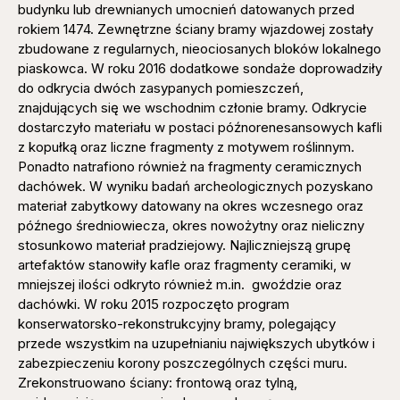
budynku lub drewnianych umocnień datowanych przed
rokiem 1474. Zewnętrzne ściany bramy wjazdowej zostały
zbudowane z regularnych, nieociosanych bloków lokalnego
piaskowca. W roku 2016 dodatkowe sondaże doprowadziły
do odkrycia dwóch zasypanych pomieszczeń,
znajdujących się we wschodnim członie bramy. Odkrycie
dostarczyło materiału w postaci późnorenesansowych kafli
z kopułką oraz liczne fragmenty z motywem roślinnym.
Ponadto natrafiono również na fragmenty ceramicznych
dachówek. W wyniku badań archeologicznych pozyskano
materiał zabytkowy datowany na okres wczesnego oraz
późnego średniowiecza, okres nowożytny oraz nieliczny
stosunkowo materiał pradziejowy. Najliczniejszą grupę
artefaktów stanowiły kafle oraz fragmenty ceramiki, w
mniejszej ilości odkryto również m.in. gwoździe oraz
dachówki. W roku 2015 rozpoczęto program
konserwatorsko-rekonstrukcyjny bramy, polegający
przede wszystkim na uzupełnianiu największych ubytków i
zabezpieczeniu korony poszczególnych części muru.
Zrekonstruowano ściany: frontową oraz tylną,