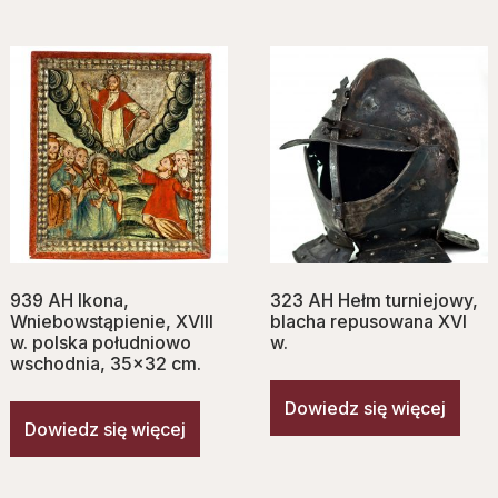
939 AH Ikona,
323 AH Hełm turniejowy,
Wniebowstąpienie, XVIII
blacha repusowana XVI
w. polska południowo
w.
wschodnia, 35×32 cm.
Dowiedz się więcej
Dowiedz się więcej