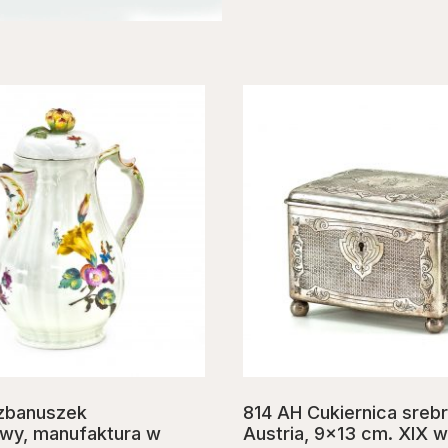
zbanuszek
814 AH Cukiernica srebr
wy, manufaktura w
Austria, 9×13 cm. XIX w