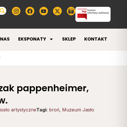
 NAS
EKSPONATY
SKLEP
KONTAKT
.
szak pappenheimer,
w.
osło artystyczne
Tagi:
broń
,
Muzeum Jasło