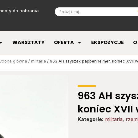
enty do pobrania
WARSZTATY
OFERTA
EKSPOZYCJE
O
Strona główna
/
militaria
/ 963 AH szyszak pappenheimer, koniec XVII w
963 AH szy
koniec XVII 
Kategorie:
militaria
,
rzemi