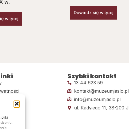
IX w.
Dowiedz się więcej
ię więcej
inki
Szybki kontakt
y
13 44 623 59
ywatności
kontakt@muzeumjaslo.pl
info@muzeumjaslo.pl
dostępności
ul. Kadyiego 11, 38-200 J
pliki
ądzeniu.
anie