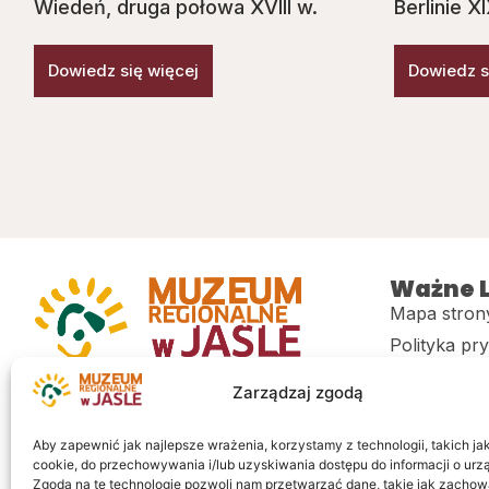
Wiedeń, druga połowa XVIII w.
Berlinie X
Dowiedz się więcej
Dowiedz s
Ważne L
Mapa stron
Polityka pr
Muzeum regionalne w Jaśle im. dr.
CITiK
Zarządzaj zgodą
Stanisława Kadyiego
Deklaracja 
Sklep
Aby zapewnić jak najlepsze wrażenia, korzystamy z technologii, takich jak 
cookie, do przechowywania i/lub uzyskiwania dostępu do informacji o urz
Zgoda na te technologie pozwoli nam przetwarzać dane, takie jak zachow