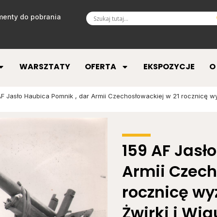
enty do pobrania
WARSZTATY
OFERTA
EKSPOZYCJE
O
F Jasło Haubica Pomnik , dar Armii Czechosłowackiej w 21 rocznicę wyz
159 AF Jasł
Armii Czech
rocznicę wy
Żwirki i Wig