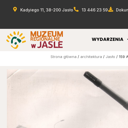
Kadyiego 11, 38-200 Jasło
13 446 23 59
Dokum
WYDARZENIA
Strona główna
/
architektura
/
Jasło
/ 159 A