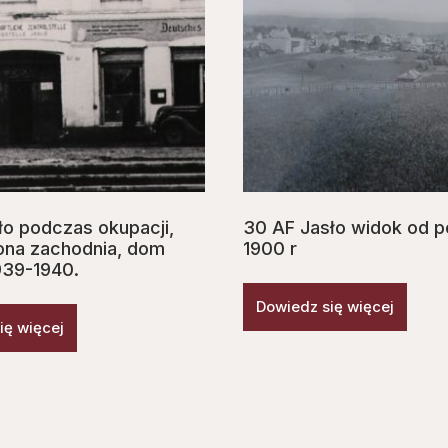
ło podczas okupacji,
30 AF Jasło widok od p
ona zachodnia, dom
1900 r
939-1940.
Dowiedz się więcej
ię więcej