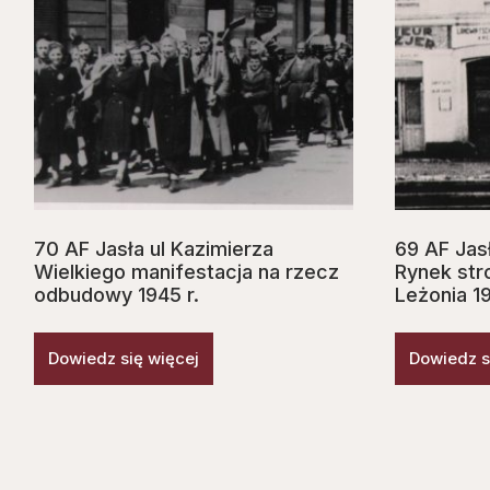
70 AF Jasła ul Kazimierza
69 AF Jas
Wielkiego manifestacja na rzecz
Rynek str
odbudowy 1945 r.
Leżonia 1
Dowiedz się więcej
Dowiedz s