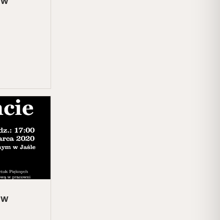
aw
aw