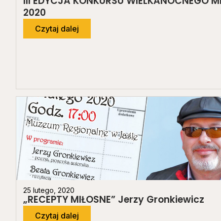
III EDYCJA KONKURSU WIELKANOCNEGO M
2020
Czytaj dalej
25 lutego, 2020
„RECEPTY MIŁOSNE” Jerzy Gronkiewicz
Czytaj dalej