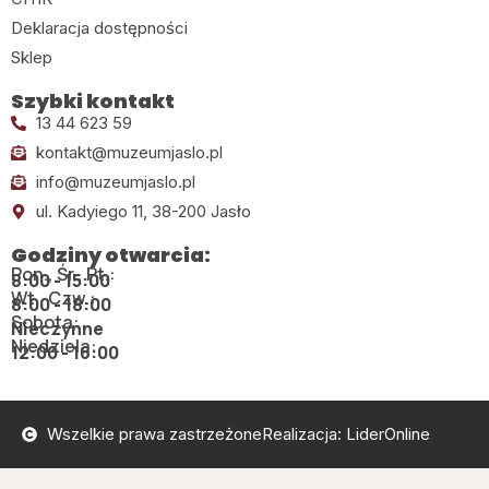
Deklaracja dostępności
Sklep
Szybki kontakt
13 44 623 59
kontakt@muzeumjaslo.pl
info@muzeumjaslo.pl
ul. Kadyiego 11, 38-200 Jasło
Godziny otwarcia:
Pon., Śr., Pt.:
8:00 - 15:00
Wt., Czw.:
8:00 - 18:00
Sobota:
Nieczynne
Niedziela:
12:00 - 16:00
Wszelkie prawa zastrzeżone
Realizacja: LiderOnline