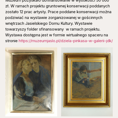
Muzeum pozyskało dofinansowanie w wysokości 50 000
zł. W ramach projektu gruntownej konserwacji poddanych
zostało 12 prac artysty. Prace poddane konserwacji można
podziwiać na wystawie zorganizowanej w gościnnych
wnętrzach Jasielskiego Domu Kultury. Wystawie
towarzyszy folder sfinansowany w ramach projektu.
Wystawa dostępna jest w formie wirtualnego spaceru na
stronie
https://muzeumjaslo.pl/dziela-pinkasa-w-galerii-jdk/