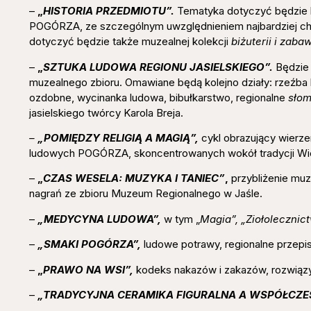
–
„
HISTORIA PRZEDMIOTU”.
Tematyka dotyczyć będzie 
POGÓRZA, ze szczególnym uwzględnieniem najbardziej cha
dotyczyć będzie także muzealnej kolekcji
biżuterii i zab
–
„
SZTUKA LUDOWA REGIONU JASIELSKIEGO”.
Będzie 
muzealnego zbioru. Omawiane będą kolejno działy: rzeźba 
ozdobne, wycinanka ludowa, bibułkarstwo, regionalne
słom
jasielskiego twórcy Karola Breja.
–
„POMIĘDZY RELIGIĄ A MAGIĄ”,
cykl obrazujący wierze
ludowych POGÓRZA, skoncentrowanych wokół tradycji Wi
–
„
CZAS WESELA: MUZYKA I TANIEC”
,
przybliżenie muz
nagrań ze zbioru Muzeum Regionalnego w Jaśle.
–
„MEDYCYNA LUDOWA”,
w tym „
Magia”, „Ziołolecznic
–
„SMAKI POGÓRZA”,
ludowe potrawy, regionalne przepis
–
„
PRAWO NA WSI”,
kodeks nakazów i zakazów, rozwiąz
–
„TRADYCYJNA CERAMIKA FIGURALNA A WSPÓŁCZ