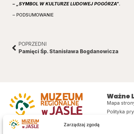
– „SYMBOL W KULTURZE LUDOWEJ POGÓRZA”
.
– PODSUMOWANIE
POPRZEDNI
Pamięci Śp. Stanisława Bogdanowicza
Ważne L
Mapa stron
Polityka pr
Muzeum regionalne w Jaśle im. dr.
CITiK
Zarządzaj zgodą
Stanisława Kadyiego
Deklaracja 