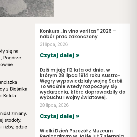
Konkurs „In vino veritas” 2026 –
nabór prac zakończony
31 lipca, 2026
ły się na
Czytaj dalej »
e, Pogórze
mownie
Dziś mijają 112 lata od dnia, w
którym 28 lipca 1914 roku Austro-
Węgry wypowiedziały wojnę Serbii.
anciszka
To właśnie wtedy rozpoczęły się
y z Bieśnika
wydarzenia, które doprowadziły do
k Kotula
wybuchu I wojny światowej.
28 lipca, 2026
niósł zmiany.
Czytaj dalej »
j stodoły.
i izby, gdzie
Wielki Dzień Pszczół z Muzeum
Regionalnym w Jaśle już 7 sierpnia