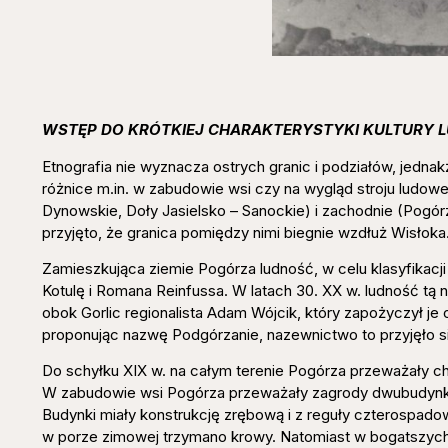
WSTĘP DO KRÓTKIEJ CHARAKTERYSTYKI KULTURY
Etnografia nie wyznacza ostrych granic i podziałów, jedna
różnice m.in. w zabudowie wsi czy na wygląd stroju ludow
Dynowskie, Doły Jasielsko – Sanockie) i zachodnie (Pogó
przyjęto, że granica pomiędzy nimi biegnie wzdłuż Wisłoka
Zamieszkująca ziemie Pogórza ludność, w celu klasyfikacji
Kotulę i Romana Reinfussa. W latach 30. XX w. ludność tą
obok Gorlic regionalista Adam Wójcik, który zapożyczył j
proponując nazwę Podgórzanie, nazewnictwo to przyjęło się 
Do schyłku XIX w. na całym terenie Pogórza przeważały ch
W zabudowie wsi Pogórza przeważały zagrody dwubudynkowe
Budynki miały konstrukcję zrębową i z reguły czterospadowe
w porze zimowej trzymano krowy. Natomiast w bogatszych d