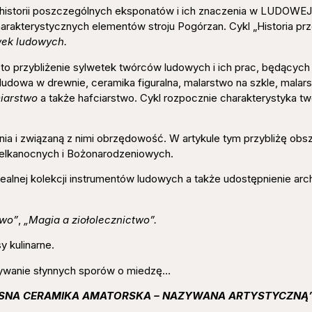
historii poszczególnych eksponatów i ich znaczenia w LUDOW
rakterystycznych elementów stroju Pogórzan. Cykl „Historia pr
awek ludowych.
to przybliżenie sylwetek twórców ludowych i ich prac, będących
ludowa w drewnie, ceramika figuralna, malarstwo na szkle, malar
iarstwo
a także hafciarstwo. Cykl rozpocznie charakterystyka t
nia i związaną z nimi obrzędowość. W artykule tym przybliżę obs
elkanocnych i Bożonarodzeniowych.
ealnej kolekcji instrumentów ludowych a także udostępnienie arc
two”
,
„Magia a ziołolecznictwo”.
y kulinarne.
ywanie słynnych sporów o miedzę…
ESNA CERAMIKA AMATORSKA – NAZYWANA ARTYSTYCZNĄ”