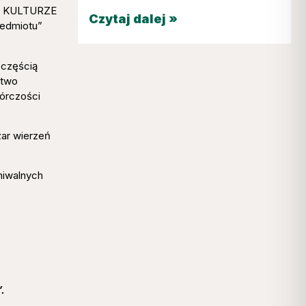
EJ KULTURZE
Czytaj dalej »
zedmiotu”
 częścią
stwo
wórczości
zar wierzeń
hiwalnych
.