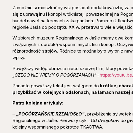
Zamożniejsi mieszkańcy wsi posiadali dodatkową izbę za
się z uprawą lnu i konopi włóknistej, powszechnej na Pogó
handel nawet na terenach zakarpackich. Pomimo iż tkactwo
regionie Jasła do początku XX w. przetrwało wiele wiejski
W zbiorach muzeum Regionalnego w Jaśle mamy dwa komple
związanych z obróbką wspomnianych: lnu i konopi. Oczywi
różnorodność strojów. Różnice te można było wyłonić naw
wpisy.
Powyższy wstęp obrazuje nieco szerzej film, który powstał
„CZEGO NIE WIEMY O POGÓRZANACH”
:
https://youtu.
Ponadto powyższy tekst jest wstępem do
krótkiej char
przybliżać w kolejnych odsłonach, na łamach naszej 
Patrz kolejne artykuły:
–
„
POGÓRZAŃSKIE RZEMIOSŁO”
,
przybliżenie sylwetek
Regionalnego w Jaśle. Pierwszy cykl
„Od dwojaków do gw
kolejny wspomnianego pokrótce TKACTWA.