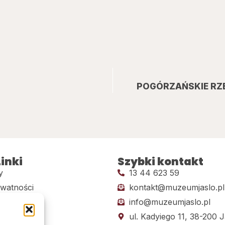
POGÓRZAŃSKIE RZ
inki
Szybki kontakt
y
13 44 623 59
ywatności
kontakt@muzeumjaslo.pl
info@muzeumjaslo.pl
dostępności
ul. Kadyiego 11, 38-200 J