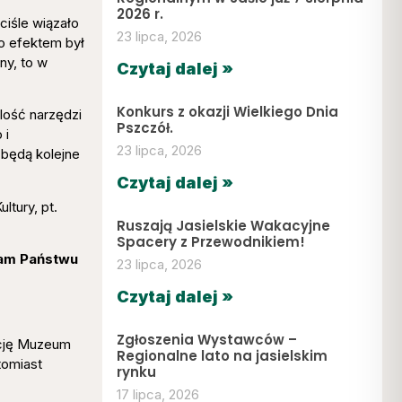
2026 r.
ściśle wiązało
23 lipca, 2026
go efektem był
ny, to w
Czytaj dalej »
Konkurs z okazji Wielkiego Dnia
lość narzędzi
Pszczół.
 i
23 lipca, 2026
 będą kolejne
Czytaj dalej »
ltury, pt.
Ruszają Jasielskie Wakacyjne
Spacery z Przewodnikiem!
łam Państwu
23 lipca, 2026
Czytaj dalej »
Zgłoszenia Wystawców –
ekcję Muzeum
Regionalne lato na jasielskim
tomiast
rynku
17 lipca, 2026