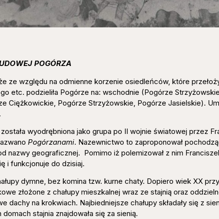
 LUDOWEJ POGÓRZA
kże ze względu na odmienne korzenie osiedleńców, które przełoży
ego etc. podzieliła Pogórze na: wschodnie (Pogórze Strzyżowski
rze Ciężkowickie, Pogórze Strzyżowskie, Pogórze Jasielskie). U
.
 została wyodrębniona jako grupa po II wojnie światowej przez Fr
 nazwano
Pogórzanami
. Nazewnictwo to zaproponował pochodząc
e od nazwy geograficznej. Pomimo iż polemizował z nim Francisze
i funkcjonuje do dzisiaj.
ałupy dymne, bez komina tzw. kurne chaty. Dopiero wiek XX przy
 złożone z chałupy mieszkalnej wraz ze stajnią oraz oddzielne
 dachy na krokwiach. Najbiedniejsze chałupy składały się z sieni 
omach stajnia znajdowała się za sienią.