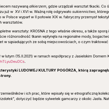
 piecem nazywaną
alkierzem
, gdzie urządzali warsztat tkacki. Co 
rzu już w XV i XVI w. Ważną rolę odgrywało
sukiennictwo
, które
 w Polsce wyparł w II połowie XIX w. fabryczny przemysł tekstyl
ch warsztatów.
tne warsztaty: KROSNA z tego właśnie okresu, a także sporą i
ście różnorodność tkanin wpłynęła na regionalne mody, bogactwo
et w sąsiadujących ze sobą miejscowościach, o czym traktować
 w lutym (15.II.2021) w ramach współpracy z Jasielskim Domem Ku
be/nTLyuDeuDCs
.
akterystyki LUDOWEJ KULTURY POGÓRZA, którą zapragnę
strony.
 rzemieślników i ich prac, które wpisały się w etnograficzną kol
izdałek
”, dotyczyć będzie sylwetek garncarzy z okolic Jasła. Na