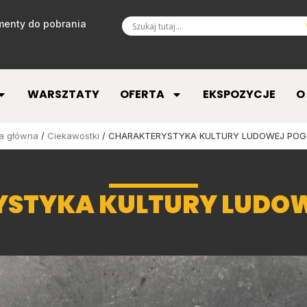
enty do pobrania
WARSZTATY
OFERTA
EKSPOZYCJE
O
a główna
/
Ciekawostki
/ CHARAKTERYSTYKA KULTURY LUDOWEJ PO
STYKA KULTURY LUDO