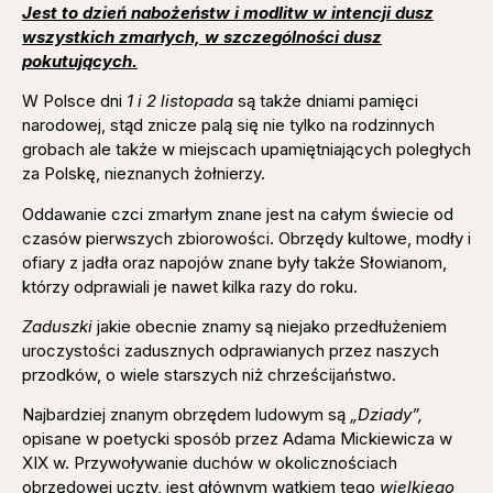
Jest to dzień nabożeństw i modlitw w intencji dusz
wszystkich zmarłych, w szczególności dusz
pokutujących.
W Polsce dni
1 i 2 listopada
są także dniami pamięci
narodowej, stąd znicze palą się nie tylko na rodzinnych
grobach ale także w miejscach upamiętniających poległych
za Polskę, nieznanych żołnierzy.
Oddawanie czci zmarłym znane jest na całym świecie od
czasów pierwszych zbiorowości. Obrzędy kultowe, modły i
ofiary z jadła oraz napojów znane były także Słowianom,
którzy odprawiali je nawet kilka razy do roku.
Zaduszki
jakie obecnie znamy są niejako przedłużeniem
uroczystości zadusznych odprawianych przez naszych
przodków, o wiele starszych niż chrześcijaństwo.
Najbardziej znanym obrzędem ludowym są
„Dziady”,
opisane w poetycki sposób przez Adama Mickiewicza w
XIX w. Przywoływanie duchów w okolicznościach
obrzędowej uczty, jest głównym wątkiem tego
wielkiego