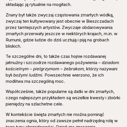
składając ją rytualnie na mogiłach.
Znany był także zwyczaj częstowania zmarłych wódką,
zwyczaj ten kultywowany jest obecnie w Bieszczadach
przez tamtejszych artystów. Zwyczaje obdarowywania
zmarłych przerwały jeszcze w niektórych krajach, m.in. w
Rumunii, gdzie ludzie do dziś ucztują i piją na grobach
bliskich.
Te szczególne dni, to także czas hojnie rozdawanej
jałmużny i szczodrze rozdawanego pożywienia
– dziadom
kościelnym – pielgrzymom – żebrakom,
którzy nazywani
byli
bożymi ludźmi.
Powszechnie wierzono, że ich
modlitwa ma szczególną moc.
Współcześnie, także popularne są datki w dni zmarłych,
czego najlepszym przykładem są wszelkie kwesty i zbiórki
pieniędzy na szlachetne cele.
W kontekście święta zmarłych nie można pominąć
znaczenia ognia, który od zawsze pełnił nadrzędną rolę w
tego typu obrzędowości. Ogień ma znaczenie