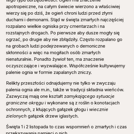
apotropeiczne, na całym świecie wierzono a właściwiej
wierzy się po dziś, że ogień chroni ludzi przed złymi
duchami i demonami. Stąd w święta zmarłych najczęściej
rozpalano wielkie ogniska przy cmentarzach i na
rozstajnych drogach. Po pierwsze aby dusze mogły się
ogrzać, po drugie aby nie zbłądziły. Często rozpalano go
na grobach ludzi podejrzewanych o demoniczne
skłonności a więc na mogiłach osób zmarłych
nienaturalnie. Ponadto żywioł ten, ma znaczenie
oczyszczające i wyzwalające. Współcześnie kultywujemy
palenie ognia w formie zapalanych zniczy.
Relikty przeszłości odnajdujemy nie tylko w zwyczaju
palenia ognia ale m.in., także w tradycji składnia wieńców.
Zazwyczaj mają one kształt z
amykającego sytuacje
graniczne okręgu
i wykonane są z roślin o konotacjach
ochronnych, z kłujących gałązek głogu i
wiecznie
zielonych
gałązek drzew iglastych.
Święta 1 i 2 listopada to czas wspomnień o zmarłych i czas
przekazywania pamięci o nich.