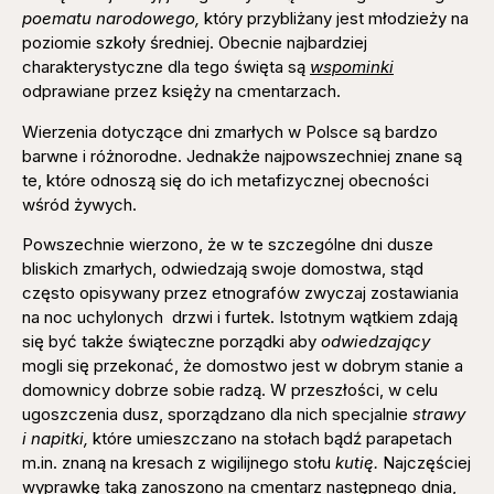
poematu narodowego,
który przybliżany jest młodzieży na
poziomie szkoły średniej. Obecnie najbardziej
charakterystyczne dla tego święta są
wspominki
odprawiane przez księży na cmentarzach.
Wierzenia dotyczące dni zmarłych w Polsce są bardzo
barwne i różnorodne. Jednakże najpowszechniej znane są
te, które odnoszą się do ich metafizycznej obecności
wśród żywych.
Powszechnie wierzono, że w te szczególne dni dusze
bliskich zmarłych, odwiedzają swoje domostwa, stąd
często opisywany przez etnografów zwyczaj zostawiania
na noc uchylonych drzwi i furtek. Istotnym wątkiem zdają
się być także świąteczne porządki aby
odwiedzający
mogli się przekonać, że domostwo jest w dobrym stanie a
domownicy dobrze sobie radzą. W przeszłości, w celu
ugoszczenia dusz, sporządzano dla nich specjalnie
strawy
i napitki,
które umieszczano na stołach bądź parapetach
m.in. znaną na kresach z wigilijnego stołu
kutię.
Najczęściej
wyprawkę taką zanoszono na cmentarz następnego dnia,