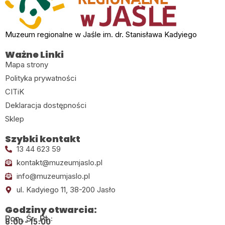
Muzeum regionalne w Jaśle im. dr. Stanisława Kadyiego
Ważne Linki
Mapa strony
Polityka prywatności
CITiK
Deklaracja dostępności
Sklep
Szybki kontakt
13 44 623 59
kontakt@muzeumjaslo.pl
info@muzeumjaslo.pl
ul. Kadyiego 11, 38-200 Jasło
Godziny otwarcia:
Pon., Śr., Pt.:
8:00 - 15:00