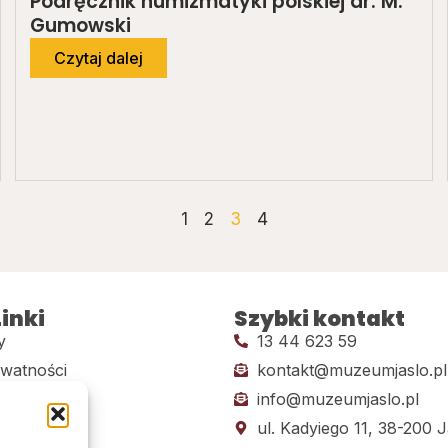
Podręcznik numizmatyki polskiej dr. M.
Gumowski
Czytaj dalej
1
2
3
4
inki
Szybki kontakt
y
13 44 623 59
ywatności
kontakt@muzeumjaslo.pl
info@muzeumjaslo.pl
dostępności
ul. Kadyiego 11, 38-200 J