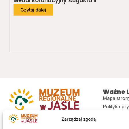
Medal koronacyjny Augusta II
Czytaj dalej
Ważne L
Mapa stron
Polityka pr
Muzeum regionalne w Jaśle im. dr.
CITiK
Zarządzaj zgodą
Stanisława Kadyiego
Deklaracja 