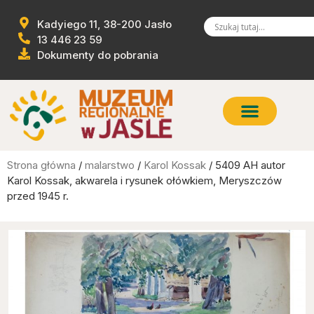
Kadyiego 11, 38-200 Jasło
13 446 23 59
Dokumenty do pobrania
Strona główna
/
malarstwo
/
Karol Kossak
/ 5409 AH autor
Karol Kossak, akwarela i rysunek ołówkiem, Meryszczów
przed 1945 r.