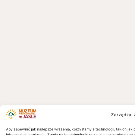
Zarządzaj 
Aby zapewnić jak najlepsze wrażenia, korzystamy z technologii, takich jak 
informacji o urządzeniu. Zgoda na te technologie pozwoli nam przetwarzać 