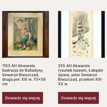
1153 AH Akwarela
255 AH Akwarela
Ilustracja do Balladyny,
rysunek tuszem, Łabędzi
Seweryn Bieszczad,
śpiew, autor Seweryn
druga poł. XIX w. 70×56
Bieszczad, przełom XIX-
cm
XX w.
Dowiedz się więcej
Dowiedz się więcej