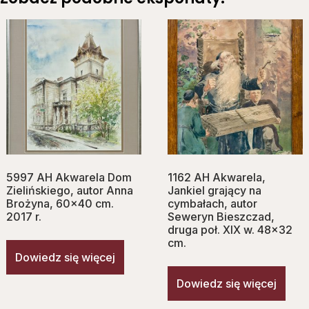
5997 AH Akwarela Dom
1162 AH Akwarela,
Zielińskiego, autor Anna
Jankiel grający na
Brożyna, 60×40 cm.
cymbałach, autor
2017 r.
Seweryn Bieszczad,
druga poł. XIX w. 48×32
cm.
Dowiedz się więcej
Dowiedz się więcej