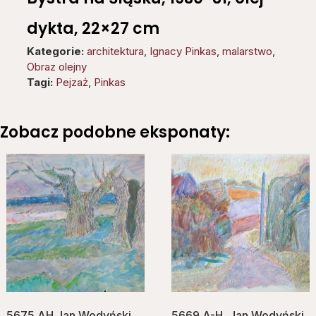
dykta, 22×27 cm
Kategorie:
architektura
,
Ignacy Pinkas
,
malarstwo
,
Obraz olejny
Tagi:
Pejzaż
,
Pinkas
Zobacz podobne eksponaty:
5675 AH Jan Wodyński,
5669 A-H, Jan Wodyński,