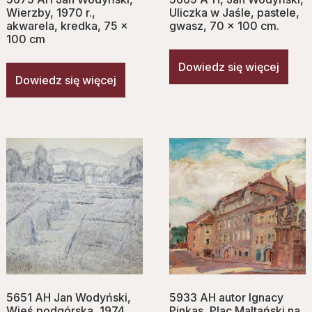
Wierzby, 1970 r.,
Uliczka w Jaśle, pastele,
akwarela, kredka, 75 x
gwasz, 70 x 100 cm.
100 cm
Dowiedz się więcej
Dowiedz się więcej
5651 AH Jan Wodyński,
5933 AH autor Ignacy
Wieś podgórska, 1974,
Pinkas, Plac Maltański na