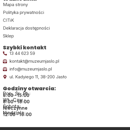
Mapa strony
Polityka prywatności
CITiK
Deklaracja dostępności
Sklep
Szybki kontakt
13 44 623 59
kontakt@muzeumjaslo.pl
info@muzeumjaslo.pl
ul. Kadyiego 11, 38-200 Jasło
Godziny otwarcia:
Pon., Śr., Pt.:
8:00 - 15:00
Wt., Czw.:
8:00 - 18:00
Sobota:
Nieczynne
Niedziela:
12:00 - 16:00