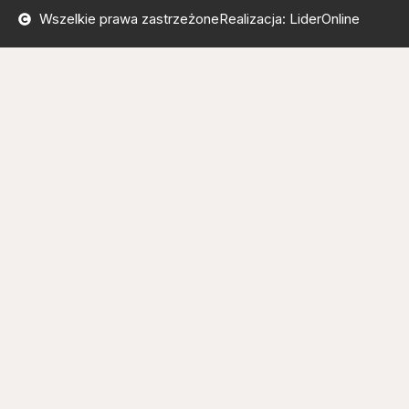
Wszelkie prawa zastrzeżone
Realizacja: LiderOnline