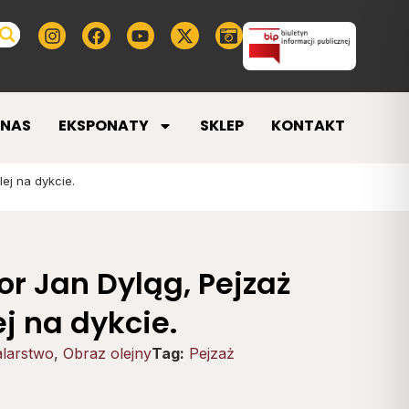
 NAS
EKSPONATY
SKLEP
KONTAKT
lej na dykcie.
or Jan Dyląg, Pejzaż
ej na dykcie.
larstwo
,
Obraz olejny
Tag:
Pejzaż