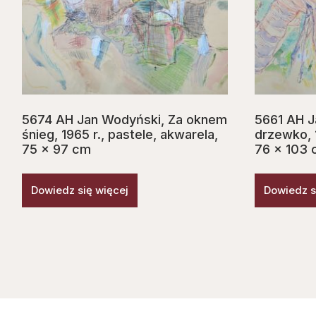
5674 AH Jan Wodyński, Za oknem
5661 AH J
śnieg, 1965 r., pastele, akwarela,
drzewko, 
75 x 97 cm
76 x 103
Dowiedz się więcej
Dowiedz s