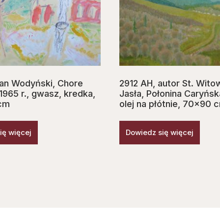
an Wodyński, Chore
2912 AH, autor St. Wito
1965 r., gwasz, kredka,
Jasła, Połonina Caryńsk
 cm
olej na płótnie, 70×90 
ię więcej
Dowiedz się więcej