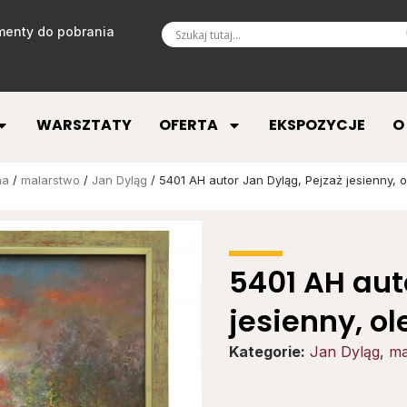
enty do pobrania
WARSZTATY
OFERTA
EKSPOZYCJE
O
na
/
malarstwo
/
Jan Dyląg
/ 5401 AH autor Jan Dyląg, Pejzaż jesienny, o
5401 AH aut
jesienny, ol
Kategorie:
Jan Dyląg
,
ma